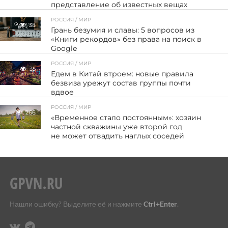
представление об известных вещах
РОССИЯ / МИР
38
Грань безумия и славы: 5 вопросов из
«Книги рекордов» без права на поиск в
Google
РОССИЯ / МИР
35
Едем в Китай втроем: новые правила
безвиза урежут состав группы почти
вдвое
РОССИЯ / МИР
266
«Временное стало постоянным»: хозяин
частной скважины уже второй год
не может отвадить наглых соседей
Нашли ошибку? Выделите её и нажмите
Ctrl+Enter
.