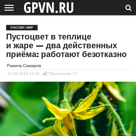
НОВГОРОДСКАЯ
ОБЛАСТЬ
НОВОСТИ
РОССИЯ
СПЕЦПРОЕКТЫ
БЛОГ
СТАТЬИ
ФОТОРЕПОРТАЖИ
ИНТЕРВЬЮ
ОБЪЕКТЫ
ПОДБОРКИ
РОССИЯ / МИР
СОСЕДЕЙ
/ МИР
Пустоцвет в теплице
и жаре — два действенных
приёма: работают безотказно
Рамиль Самиров
15.06.2026 15:41
Просмотров:
35