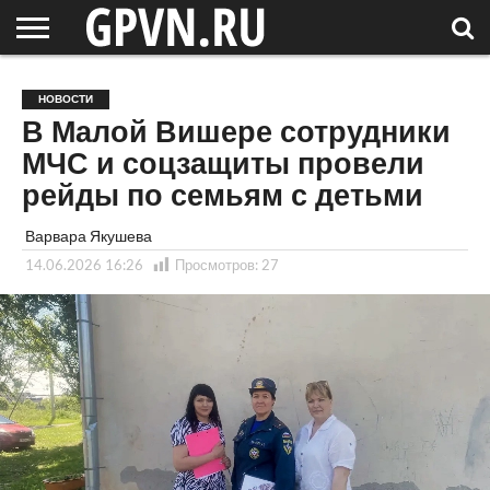
НОВГОРОДСКАЯ
ОБЛАСТЬ
НОВОСТИ
РОССИЯ
СПЕЦПРОЕКТЫ
БЛОГ
СТАТЬИ
ФОТОРЕПОРТАЖИ
ИНТЕРВЬЮ
ОБЪЕКТЫ
ПОДБОРКИ
НОВОСТИ
СОСЕДЕЙ
/ МИР
В Малой Вишере сотрудники
МЧС и соцзащиты провели
рейды по семьям с детьми
Варвара Якушева
14.06.2026 16:26
Просмотров:
27