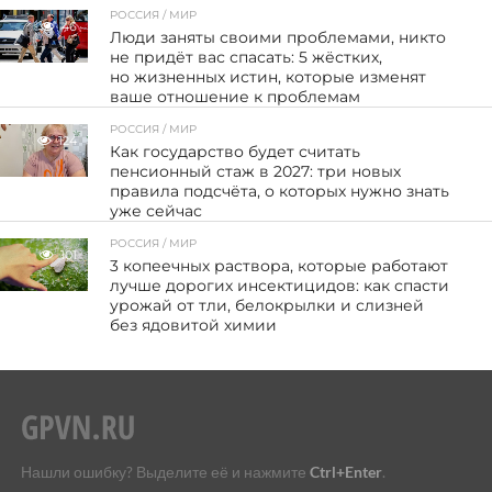
РОССИЯ / МИР
46
Люди заняты своими проблемами, никто
не придёт вас спасать: 5 жёстких,
но жизненных истин, которые изменят
ваше отношение к проблемам
РОССИЯ / МИР
124
Как государство будет считать
пенсионный стаж в 2027: три новых
правила подсчёта, о которых нужно знать
уже сейчас
РОССИЯ / МИР
101
3 копеечных раствора, которые работают
лучше дорогих инсектицидов: как спасти
урожай от тли, белокрылки и слизней
без ядовитой химии
Нашли ошибку? Выделите её и нажмите
Ctrl+Enter
.