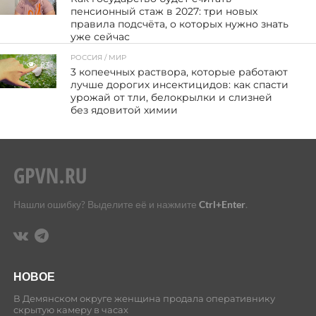
пенсионный стаж в 2027: три новых
правила подсчёта, о которых нужно знать
уже сейчас
РОССИЯ / МИР
83
3 копеечных раствора, которые работают
лучше дорогих инсектицидов: как спасти
урожай от тли, белокрылки и слизней
без ядовитой химии
Нашли ошибку? Выделите её и нажмите
Ctrl+Enter
.
НОВОЕ
В Демянском округе женщина продала оперативнику
скрытую камеру в часах