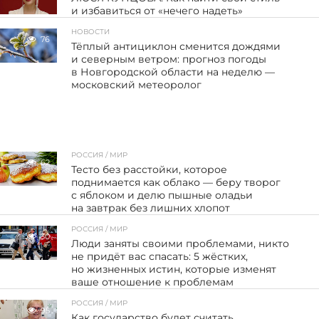
и избавиться от «нечего надеть»
НОВОСТИ
76
Тёплый антициклон сменится дождями
и северным ветром: прогноз погоды
в Новгородской области на неделю —
московский метеоролог
РОССИЯ / МИР
62
Тесто без расстойки, которое
поднимается как облако — беру творог
с яблоком и делю пышные оладьи
на завтрак без лишних хлопот
РОССИЯ / МИР
30
Люди заняты своими проблемами, никто
не придёт вас спасать: 5 жёстких,
но жизненных истин, которые изменят
ваше отношение к проблемам
РОССИЯ / МИР
95
Как государство будет считать