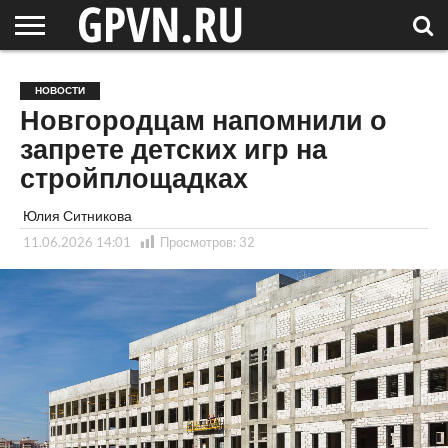
НОВГОРОДСКАЯ
ОБЛАСТЬ
НОВОСТИ
РОССИЯ
СПЕЦПРОЕКТЫ
БЛОГ
СТАТЬИ
ФОТОРЕПОРТАЖИ
ИНТЕРВЬЮ
ОБЪЕКТЫ
ПОДБОРКИ
НОВОСТИ
СОСЕДЕЙ
/ МИР
Новгородцам напомнили о
запрете детских игр на
стройплощадках
Юлия Ситникова
11.06.2026 14:01
Просмотров:
32