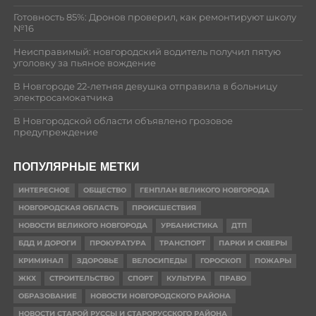
Готовность 85%: Дронов проверил, как ремонтируют школу
№16
Неисправимый: новгородский водитель получил пятую
уголовку за пьяное вождение
В Новгороде 22-летняя девушка отправила в больницу
электросамокатчика
В Новгородской области объявлено грозовое
предупреждение
ПОПУЛЯРНЫЕ МЕТКИ
ИНТЕРЕСНОЕ
ОБЩЕСТВО
ГЕНПЛАН ВЕЛИКОГО НОВГОРОДА
НОВГОРОДСКАЯ ОБЛАСТЬ
ПРОИСШЕСТВИЯ
НОВОСТИ ВЕЛИКОГО НОВГОРОДА
УРБАНИСТИКА
ДТП
БДД И ДОРОГИ
ПРОКУРАТУРА
ТРАНСПОРТ
ПАРКИ И СКВЕРЫ
КРИМИНАЛ
ЗДОРОВЬЕ
ВЕЛОСИПЕДЫ
ГОРОСКОП
ПОЖАРЫ
ЖКХ
СТРОИТЕЛЬСТВО
СПОРТ
КУЛЬТУРА
ПРАВО
ОБРАЗОВАНИЕ
НОВОСТИ НОВГОРОДСКОГО РАЙОНА
НОВОСТИ СТАРОЙ РУССЫ И СТАРОРУССКОГО РАЙОНА