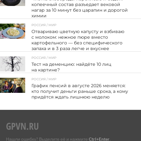
копеечный состав разъедает вековой
нагар за 10 минут без царапин и дорогой
химии
РОССИЯ / МИР
13
Отвариваю цветную капусту и взбиваю
с молоком: нежное пюре вместо
картофельного — без специфического
запаха и в 3 раза легче и вкуснее
РОССИЯ / МИР
17
Тест на деменцию: найдёте 10 лиц
на картине?
РОССИЯ / МИР
215
График пенсий в августе 2026 меняется:
кто получит деньги раньше срока, а кому
придётся ждать лишнюю неделю
Нашли ошибку? Выделите её и нажмите
Ctrl+Enter
.