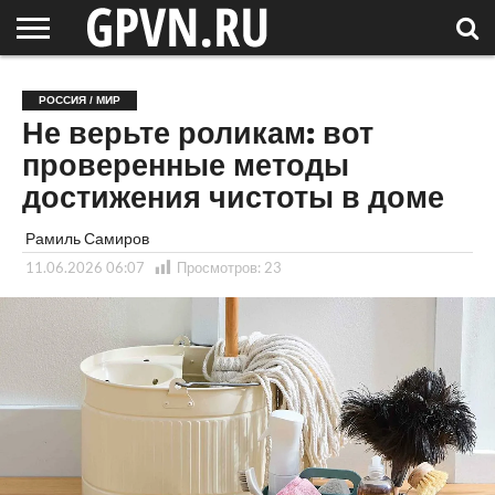
НОВГОРОДСКАЯ
ОБЛАСТЬ
НОВОСТИ
РОССИЯ
СПЕЦПРОЕКТЫ
БЛОГ
СТАТЬИ
ФОТОРЕПОРТАЖИ
ИНТЕРВЬЮ
ОБЪЕКТЫ
ПОДБОРКИ
РОССИЯ / МИР
СОСЕДЕЙ
/ МИР
Не верьте роликам: вот
проверенные методы
достижения чистоты в доме
Рамиль Самиров
11.06.2026 06:07
Просмотров:
23