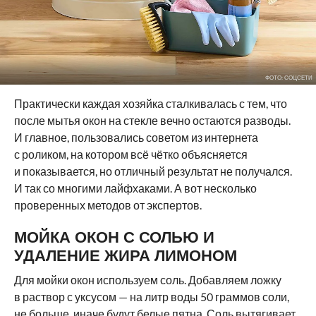
ФОТО: СОЦСЕТИ
Практически каждая хозяйка сталкивалась с тем, что
после мытья окон на стекле вечно остаются разводы.
И главное, пользовались советом из интернета
с роликом, на котором всё чётко объясняется
и показывается, но отличный результат не получался.
И так со многими лайфхаками. А вот несколько
проверенных методов от экспертов.
МОЙКА ОКОН С СОЛЬЮ И
УДАЛЕНИЕ ЖИРА ЛИМОНОМ
Для мойки окон используем соль. Добавляем ложку
в раствор с уксусом — на литр воды 50 граммов соли,
не больше, иначе будут белые пятна. Соль вытягивает