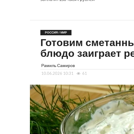
РОССИЯ / МИР
Готовим сметанны
блюдо заиграет р
Рамиль Самиров
10.06.2026 10:31
61