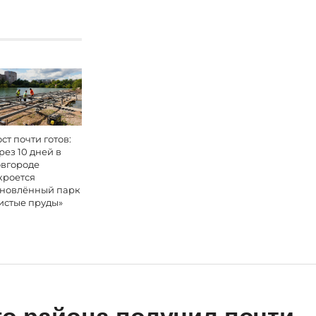
ст почти готов:
рез 10 дней в
вгороде
кроется
новлённый парк
истые пруды»