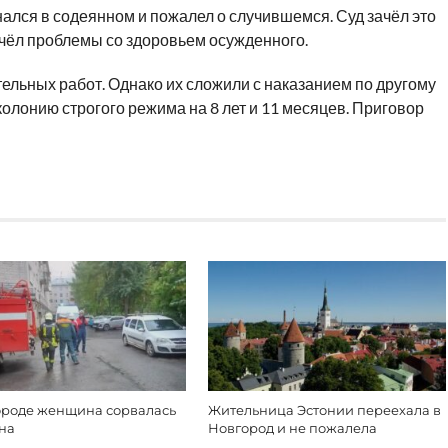
ался в содеянном и пожалел о случившемся. Суд зачёл это
учёл проблемы со здоровьем осужденного.
ельных работ. Однако их сложили с наказанием по другому
колонию строгого режима на 8 лет и 11 месяцев. Приговор
ороде женщина сорвалась
Жительница Эстонии переехала в
она
Новгород и не пожалела