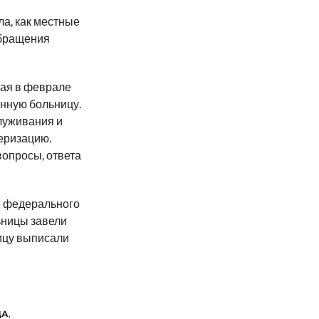
а, как местные
обращения
рая в феврале
онную больницу.
луживания и
еризацию.
опросы, ответа
е федерального
ьницы завели
ицу выписали
ДА
,