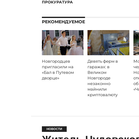
ПРОКУРАТУРА
РЕКОМЕНДУЕМОЕ
Новгородцев
Девять ферм в
Мо
пригласили на
гаражах: в
че
«Бал в Путевом
Великом
Но
дворце»
Новгороде
от
незаконно
об
майнили
«Ч
криптовалюту
НОВОСТИ