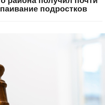
о района получил почти
 спаивание подростков