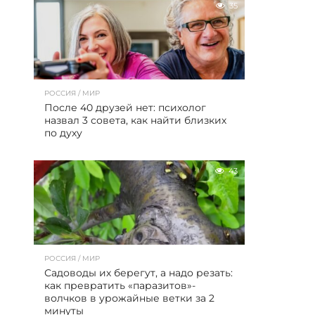
35
РОССИЯ / МИР
После 40 друзей нет: психолог
назвал 3 совета, как найти близких
по духу
43
РОССИЯ / МИР
Садоводы их берегут, а надо резать:
как превратить «паразитов»-
волчков в урожайные ветки за 2
минуты