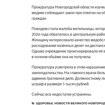
Прокуратура Новгородской области изучил
медики соблюдают закон при ответах на 
граждан.
Поводом стала жалоба жительницы, кото
2026 года обратилась в центральную рай
Женщину интересовало качество медобс
расходование казённых денег на диспанс
Однако учреждение проигнорировало её в
в полном объёме она не получила.
Прокуратура усмотрела в этом нарушени
законодательства. На главного врача бол
административное дело. Должностному л
штраф в размере 5 тысяч рублей.
Сейчас все недостатки устранены.
ЗДОРОВЬЕ
,
НОВОСТИ ВЕЛИКОГО НОВГОРО