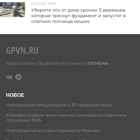
РОССИЯ / МИР
26
Уберите это от дома срочно: 5 деревьев,
которые треснут фундамент и запустят в
спальню полчища мошек
Нашли ошибку? Выделите её и нажмите
Ctrl+Enter
.
НОВОЕ
Новгородцев предупредили о 30-градусной жаре
В Валдае осудили троих мужчин, пытавшихся подкупить
сотрудника ФСБ
Новгородский альпака переехал в Иваново