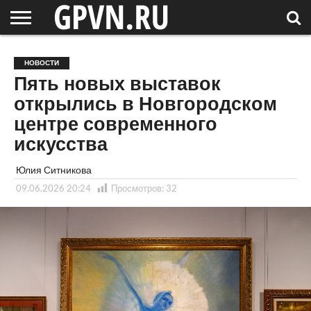
НОВГОРОДСКАЯ
ОБЛАСТЬ
НОВОСТИ
РОССИЯ
СПЕЦПРОЕКТЫ
БЛОГ
СТАТЬИ
ФОТОРЕПОРТАЖИ
ИНТЕРВЬЮ
ОБЪЕКТЫ
ПОДБОРКИ
НОВОСТИ
СОСЕДЕЙ
/ МИР
Пять новых выставок
открылись в Новгородском
центре современного
искусства
Юлия Ситникова
09.06.2026 20:24
Просмотров:
32