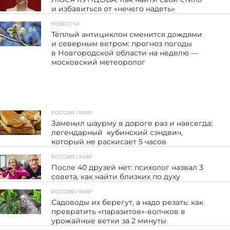
и избавиться от «нечего надеть»
НОВОСТИ
84
Тёплый антициклон сменится дождями
и северным ветром: прогноз погоды
в Новгородской области на неделю —
московский метеоролог
РОССИЯ / МИР
67
Заменил шаурму в дороге раз и навсегда:
легендарный кубинский сэндвич,
который не раскисает 5 часов
РОССИЯ / МИР
36
После 40 друзей нет: психолог назвал 3
совета, как найти близких по духу
РОССИЯ / МИР
45
Садоводы их берегут, а надо резать: как
превратить «паразитов»-волчков в
урожайные ветки за 2 минуты