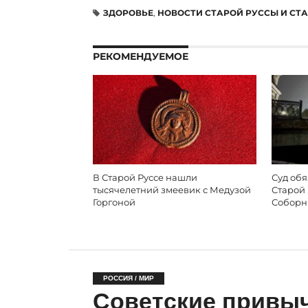
ЗДОРОВЬЕ
,
НОВОСТИ СТАРОЙ РУССЫ И СТ
РЕКОМЕНДУЕМОЕ
В Старой Руссе нашли
Суд об
тысячелетний змеевик с Медузой
Старой
Горгоной
Соборн
РОССИЯ / МИР
Советские привыч