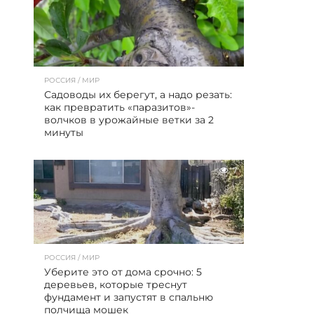
РОССИЯ / МИР
Садоводы их берегут, а надо резать:
как превратить «паразитов»-
волчков в урожайные ветки за 2
минуты
7
РОССИЯ / МИР
Уберите это от дома срочно: 5
деревьев, которые треснут
фундамент и запустят в спальню
полчища мошек