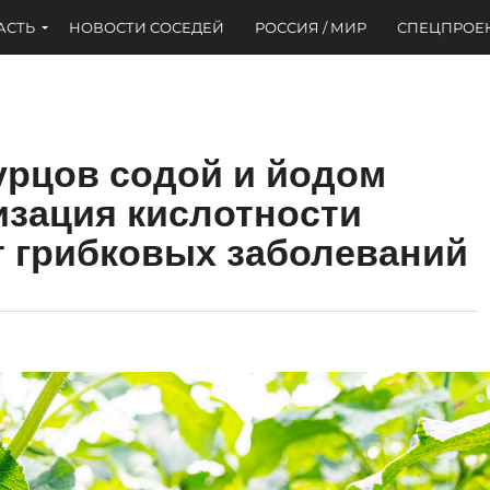
АСТЬ
НОВОСТИ СОСЕДЕЙ
РОССИЯ / МИР
СПЕЦПРОЕ
урцов содой и йодом
изация кислотности
т грибковых заболеваний