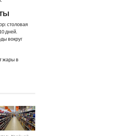
ТЫ
ор: столовая
10 дней.
оды вокруг
от жары в