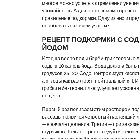
многое можно успеть в стремлении увели
урожайность. А для этого помимо прочего
правильные подкормки. Одну из них и пр
опробовать на своём участке.
РЕЦЕПТ ПОДКОРМКИ С СОД
ЙОДОМ
Итак, на ведро воды берём три столовые
соды и 10 капель йода. Вода должна быть 
градусов 25–30. Сода нейтрализует кисло
а огурцы как раз любят нейтральный pH. 
грибки и бактерии, плюс улучшает усвоен
веществ.
Первый раз поливаем этим раствором под 
рассады появится четвёртый настоящий ли
— в начале цветения. Третий — при завязк
огурчиков. Только строго следуйте количе
ингредиентов, особенно что касается соды