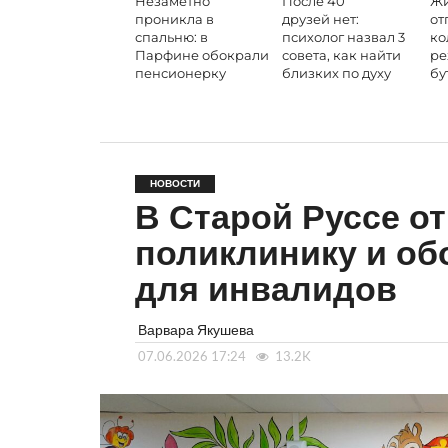
Незаметно
После 40
Жи
проникла в
друзей нет:
от
спальню: в
психолог назвал 3
ко
Парфине обокрали
совета, как найти
ре
пенсионерку
близких по духу
бу
НОВОСТИ
В Старой Руссе о
поликлинику и об
для инвалидов
Варвара Якушева
07.06.2026 17:24
13.2K