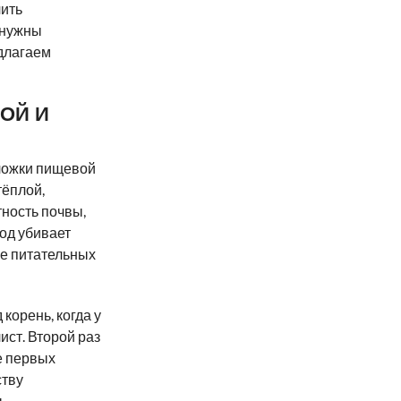
чить
 нужны
едлагаем
ОЙ И
 ложки пищевой
тёплой,
тность почвы,
Йод убивает
ие питательных
корень, когда у
ст. Второй раз
е первых
ству
.