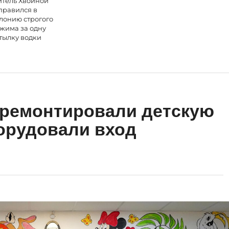
тель Хвойной
правился в
лонию строгого
жима за одну
тылку водки
тремонтировали детскую
орудовали вход