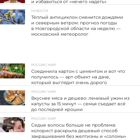
и избавиться от «нечего надеть»
НОВОСТИ
83
Тёплый антициклон сменится дождями
и северным ветром: прогноз погоды
в Новгородской области на неделю —
московский метеоролог
РОССИЯ / МИР
3
Соединила картон с цементом и вот что
получилось — арт-объект на даче,
который выглядит очень дорого
РОССИЯ / МИР
3
Вкуснее мяса и дешево: ленивый ужин из
капусты за 15 минут — семья съедает всё
до последней крошки
РОССИЯ / МИР
103
Седые волосы больше не проблема:
колорист раскрыла дешевый способ
закрашивания без желтизны и «соломы»