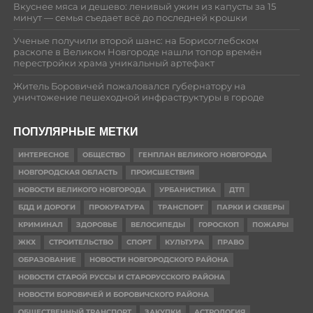
Вкуснее мяса и дешево: ленивый ужин из капусты за 15
минут — семья съедает всё до последней крошки
Ученые получили второй шанс: на Борисоглебском
раскопе в Великом Новгороде нашли топор времён
перестройки храма уникальный артефакт
Житель Боровичей пожаловался губернатору на
уничтожение пешеходной инфраструктуры в городе
ПОПУЛЯРНЫЕ МЕТКИ
ИНТЕРЕСНОЕ
ОБЩЕСТВО
ГЕНПЛАН ВЕЛИКОГО НОВГОРОДА
НОВГОРОДСКАЯ ОБЛАСТЬ
ПРОИСШЕСТВИЯ
НОВОСТИ ВЕЛИКОГО НОВГОРОДА
УРБАНИСТИКА
ДТП
БДД И ДОРОГИ
ПРОКУРАТУРА
ТРАНСПОРТ
ПАРКИ И СКВЕРЫ
КРИМИНАЛ
ЗДОРОВЬЕ
ВЕЛОСИПЕДЫ
ГОРОСКОП
ПОЖАРЫ
ЖКХ
СТРОИТЕЛЬСТВО
СПОРТ
КУЛЬТУРА
ПРАВО
ОБРАЗОВАНИЕ
НОВОСТИ НОВГОРОДСКОГО РАЙОНА
НОВОСТИ СТАРОЙ РУССЫ И СТАРОРУССКОГО РАЙОНА
НОВОСТИ БОРОВИЧЕЙ И БОРОВИЧСКОГО РАЙОНА
ОБЩЕСТВЕННЫЙ ТРАНСПОРТ
ЗАКУПКИ
АСТРОЛОГИЯ