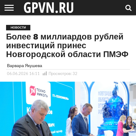
НОВГОРОДСКАЯ
ОБЛАСТЬ
НОВОСТИ
РОССИЯ
СПЕЦПРОЕКТЫ
БЛОГ
СТАТЬИ
ФОТОРЕПОРТАЖИ
ИНТЕРВЬЮ
ОБЪЕКТЫ
ПОДБОРКИ
НОВОСТИ
СОСЕДЕЙ
/ МИР
Более 8 миллиардов рублей
инвестиций принес
Новгородской области ПМЭФ
Варвара Якушева
06.06.2026 16:11
Просмотров:
32