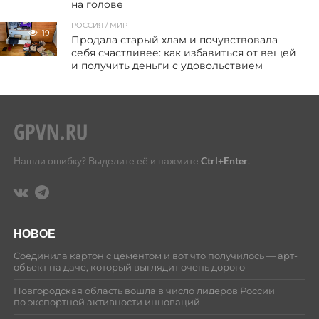
на голове
РОССИЯ / МИР
19
Продала старый хлам и почувствовала
себя счастливее: как избавиться от вещей
и получить деньги с удовольствием
Нашли ошибку? Выделите её и нажмите
Ctrl+Enter
.
НОВОЕ
Соединила картон с цементом и вот что получилось — арт-
объект на даче, который выглядит очень дорого
Новгородская область вошла в число лидеров России
по экспортной активности инноваций