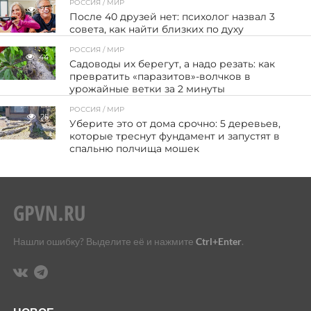
РОССИЯ / МИР
35
После 40 друзей нет: психолог назвал 3
совета, как найти близких по духу
РОССИЯ / МИР
44
Садоводы их берегут, а надо резать: как
превратить «паразитов»-волчков в
урожайные ветки за 2 минуты
РОССИЯ / МИР
25
Уберите это от дома срочно: 5 деревьев,
которые треснут фундамент и запустят в
спальню полчища мошек
Нашли ошибку? Выделите её и нажмите
Ctrl+Enter
.