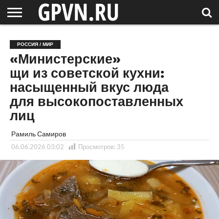
НОВГОРОДСКАЯ
ОБЛАСТЬ
НОВОСТИ
РОССИЯ
СПЕЦПРОЕКТЫ
БЛОГ
СТАТЬИ
ФОТОРЕПОРТАЖИ
ИНТЕРВЬЮ
ОБЪЕКТЫ
ПОДБОРКИ
РОССИЯ / МИР
СОСЕДЕЙ
/ МИР
«Министерские»
щи из советской кухни:
насыщенный вкус люда
для высокопоставленных
лиц
Рамиль Самиров
06.06.2026 03:02
Просмотров:
35