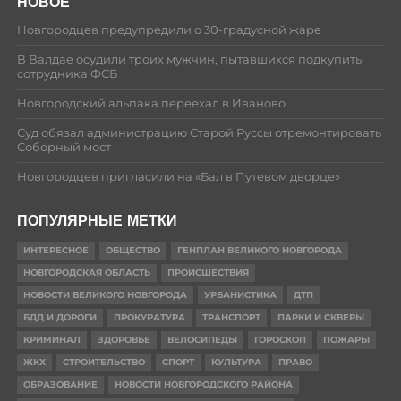
НОВОЕ
Новгородцев предупредили о 30-градусной жаре
В Валдае осудили троих мужчин, пытавшихся подкупить
сотрудника ФСБ
Новгородский альпака переехал в Иваново
Суд обязал администрацию Старой Руссы отремонтировать
Соборный мост
Новгородцев пригласили на «Бал в Путевом дворце»
ПОПУЛЯРНЫЕ МЕТКИ
ИНТЕРЕСНОЕ
ОБЩЕСТВО
ГЕНПЛАН ВЕЛИКОГО НОВГОРОДА
НОВГОРОДСКАЯ ОБЛАСТЬ
ПРОИСШЕСТВИЯ
НОВОСТИ ВЕЛИКОГО НОВГОРОДА
УРБАНИСТИКА
ДТП
БДД И ДОРОГИ
ПРОКУРАТУРА
ТРАНСПОРТ
ПАРКИ И СКВЕРЫ
КРИМИНАЛ
ЗДОРОВЬЕ
ВЕЛОСИПЕДЫ
ГОРОСКОП
ПОЖАРЫ
ЖКХ
СТРОИТЕЛЬСТВО
СПОРТ
КУЛЬТУРА
ПРАВО
ОБРАЗОВАНИЕ
НОВОСТИ НОВГОРОДСКОГО РАЙОНА