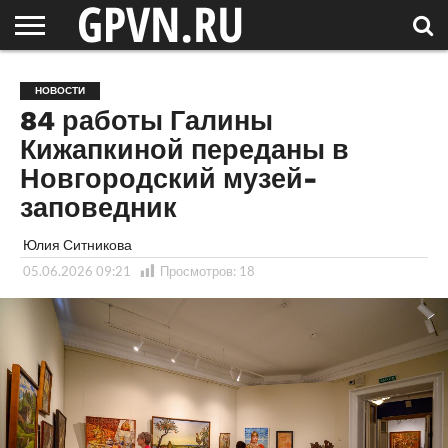
НОВГОРОДСКАЯ
ОБЛАСТЬ
НОВОСТИ
РОССИЯ
СПЕЦПРОЕКТЫ
БЛОГ
СТАТЬИ
ФОТОРЕПОРТАЖИ
ИНТЕРВЬЮ
ОБЪЕКТЫ
ПОДБОРКИ
НОВОСТИ
СОСЕДЕЙ
/ МИР
84 работы Галины
Кижапкиной переданы в
Новгородский музей-
заповедник
Юлия Ситникова
05.06.2026 09:21
Просмотров:
18