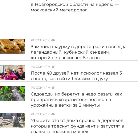
в Новгородской области на неделю —
московский метеоролог
РОССИЯ / МИР
71
Заменил шаурму в дороге раз и навсегда:
легендарный кубинский сэндвич,
который не раскисает 5 часов
РОССИЯ / МИР
39
После 40 друзей нет: психолог назвал 3
совета, как найти близких по духу
РОССИЯ / МИР
49
Садоводы их берегут, а надо резать: как
превратить «паразитов»-волчков в
урожайные ветки за 2 минуты
РОССИЯ / МИР
28
Уберите это от дома срочно: 5 деревьев,
которые треснут фундамент и запустят в
спальню полчища мошек