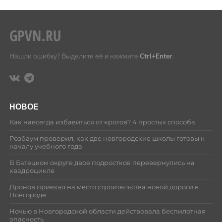
Нашли ошибку? Выделите её и нажмите
Ctrl+Enter
.
НОВОЕ
Как навсегда избавиться от кротов? 4 простых способа
Розбаум проверил, как две новгородские школы готовы к
началу учебного года
В Батецком округе двое подростков перевернулись на
квадроцикле
Дронов приехал на место строительства новой дороги в
Новгороде
Ночью в Новгородской области действовала беспилотная
опасность