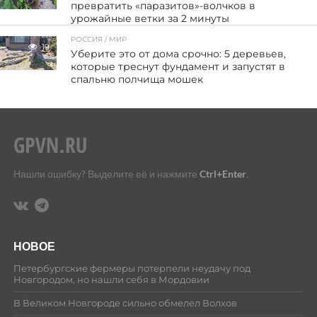
превратить «паразитов»-волчков в
урожайные ветки за 2 минуты
РОССИЯ / МИР
19
Уберите это от дома срочно: 5 деревьев,
которые треснут фундамент и запустят в
спальню полчища мошек
Нашли ошибку? Выделите её и нажмите
Ctrl+Enter
.
НОВОЕ
Петербургские фермеры потерпели неудачу под
Новгородом, но нашли себя в Мордовии
В Великом Новгороде сильно обмелел Волхов