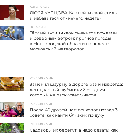
АВТОРСКОЕ
67
ЛЮСЯ КУПЦОВА. Как найти свой стиль
и избавиться от «нечего надеть»
НОВОСТИ
83
Тёплый антициклон сменится дождями
и северным ветром: прогноз погоды
в Новгородской области на неделю —
московский метеоролог
РОССИЯ / МИР
39
Заменил шаурму в дороге раз и навсегда:
легендарный кубинский сэндвич,
который не раскисает 5 часов
РОССИЯ / МИР
19
После 40 друзей нет: психолог назвал 3
совета, как найти близких по духу
РОССИЯ / МИР
19
Садоводы их берегут, а надо резать: как