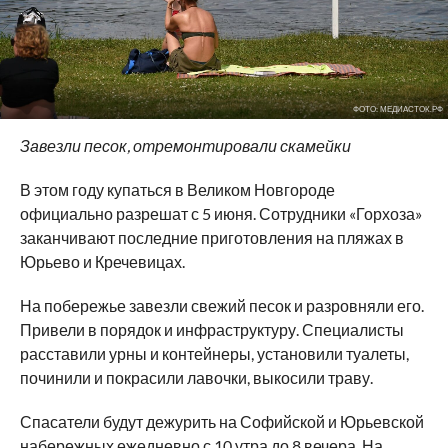
ФОТО: МЕДИАСТОК.РФ
Завезли песок, отремонтировали скамейки
В этом году купаться в Великом Новгороде
официально разрешат с 5 июня. Сотрудники «Горхоза»
заканчивают последние приготовления на пляжах в
Юрьево и Кречевицах.
На побережье завезли свежий песок и разровняли его.
Привели в порядок и инфраструктуру. Специалисты
расставили урны и контейнеры, установили туалеты,
починили и покрасили лавочки, выкосили траву.
Спасатели будут дежурить на Софийской и Юрьевской
набережных ежедневно с 10 утра до 8 вечера. На