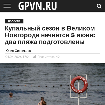
НОВГОРОДСКАЯ
ОБЛАСТЬ
НОВОСТИ
РОССИЯ
СПЕЦПРОЕКТЫ
БЛОГ
СТАТЬИ
ФОТОРЕПОРТАЖИ
ИНТЕРВЬЮ
ОБЪЕКТЫ
ПОДБОРКИ
НОВОСТИ
СОСЕДЕЙ
/ МИР
Купальный сезон в Великом
Новгороде начнётся 5 июня:
два пляжа подготовлены
Юлия Ситникова
04.06.2026 17:21
Просмотров:
42