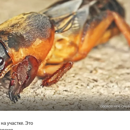
OGOROD.MOE-ONLIN
на участке. Это
 время