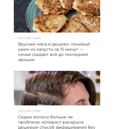
21
РОССИЯ / МИР
Вкуснее мяса и дешево: ленивый
ужин из капусты за 15 минут —
семья съедает всё до последней
крошки
122
РОССИЯ / МИР
Седые волосы больше не
проблема: колорист раскрыла
дешевый способ закрашивания без