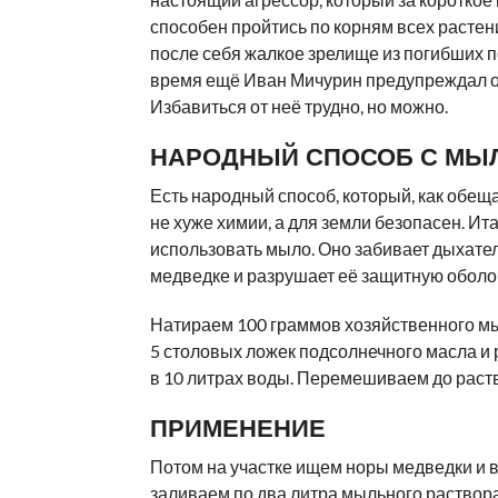
способен пройтись по корням всех растен
после себя жалкое зрелище из погибших п
время ещё Иван Мичурин предупреждал о
Избавиться от неё трудно, но можно.
НАРОДНЫЙ СПОСОБ С МЫ
Есть народный способ, который, как обещ
не хуже химии, а для земли безопасен. Ита
использовать мыло. Оно забивает дыхате
медведке и разрушает её защитную оболо
Натираем 100 граммов хозяйственного м
5 столовых ложек подсолнечного масла и
в 10 литрах воды. Перемешиваем до раст
ПРИМЕНЕНИЕ
Потом на участке ищем норы медведки и 
заливаем по два литра мыльного раствор