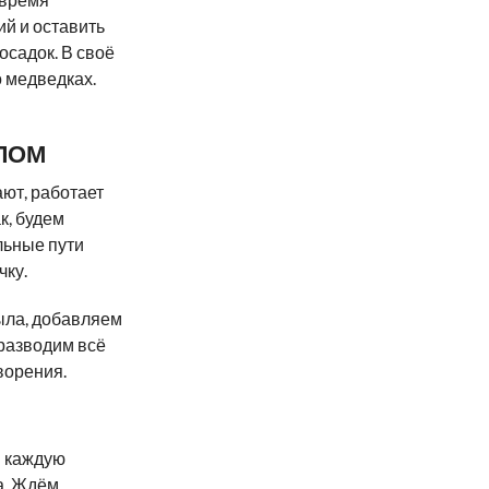
ий и оставить
осадок. В своё
 медведках.
ЛОМ
ают, работает
к, будем
льные пути
чку.
ыла, добавляем
 разводим всё
ворения.
в каждую
а. Ждём