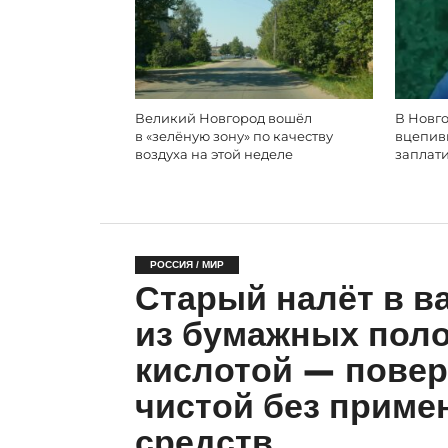
Великий Новгород вошёл
В Новго
в «зелёную зону» по качеству
вцепивш
воздуха на этой неделе
заплати
РОССИЯ / МИР
Старый налёт в в
из бумажных поло
кислотой — повер
чистой без приме
средств