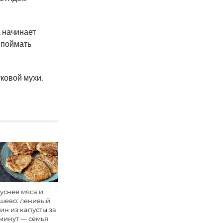
а начинает
 поймать
уковой мухи.
уснее мяса и
шево: ленивый
ин из капусты за
 минут — семья