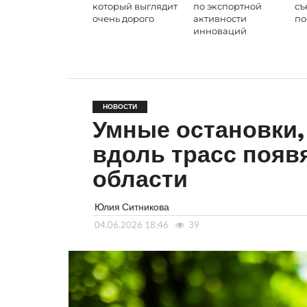
который выглядит
по экспортной
съ
очень дорого
активности
по
инноваций
НОВОСТИ
Умные остановки,
вдоль трасс появ
области
Юлия Ситникова
04.06.2026 18:46
39