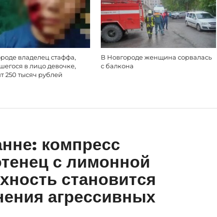
роде владелец стаффа,
В Новгороде женщина сорвалась
егося в лицо девочке,
с балкона
т 250 тысяч рублей
анне: компресс
тенец с лимонной
хность становится
нения агрессивных