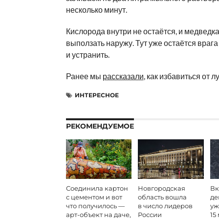
несколько минут.
Кислорода внутри не остаётся, и медведк
выползать наружу. Тут уже остаётся врага
и устранить.
Ранее мы
рассказали
, как избавиться от л
ИНТЕРЕСНОЕ
РЕКОМЕНДУЕМОЕ
Соединила картон
Новгородская
Вк
с цементом и вот
область вошла
де
что получилось —
в число лидеров
уж
арт-объект на даче,
России
15