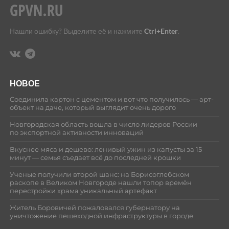
Нашли ошибку? Выделите её и нажмите
Ctrl+Enter
.
НОВОЕ
Соединила картон с цементом и вот что получилось — арт-
объект на даче, который выглядит очень дорого
Новгородская область вошла в число лидеров России
по экспортной активности инноваций
Вкуснее мяса и дешево: ленивый ужин из капусты за 15
минут — семья съедает всё до последней крошки
Ученые получили второй шанс: на Борисоглебском
раскопе в Великом Новгороде нашли топор времён
перестройки храма уникальный артефакт
Житель Боровичей пожаловался губернатору на
уничтожение пешеходной инфраструктуры в городе