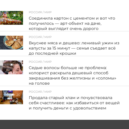
РОССИЯ / МИР
6
Соединила картон с цементом и вот что
получилось — арт-объект на даче,
который выглядит очень дорого
РОССИЯ / МИР
7
Вкуснее мяса и дешево: ленивый ужин из
капусты за 15 минут — семья съедает всё
до последней крошки
РОССИЯ / МИР
107
Седые волосы больше не проблема:
колорист раскрыла дешевый способ
закрашивания без желтизны и «соломы»
на голове
РОССИЯ / МИР
20
Продала старый хлам и почувствовала
себя счастливее: как избавиться от вещей
и получить деньги с удовольствием