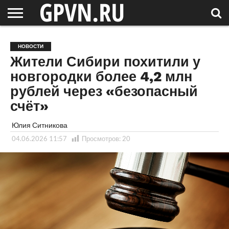
НОВГОРОДСКАЯ
ОБЛАСТЬ
НОВОСТИ
РОССИЯ
СПЕЦПРОЕКТЫ
БЛОГ
СТАТЬИ
ФОТОРЕПОРТАЖИ
ИНТЕРВЬЮ
ОБЪЕКТЫ
ПОДБОРКИ
НОВОСТИ
СОСЕДЕЙ
/ МИР
Жители Сибири похитили у
новгородки более 4,2 млн
рублей через «безопасный
счёт»
Юлия Ситникова
04.06.2026 11:57
Просмотров:
20