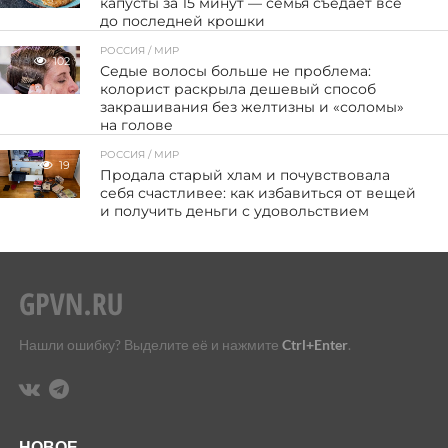
капусты за 15 минут — семья съедает всё
до последней крошки
РОССИЯ / МИР
102
Седые волосы больше не проблема:
колорист раскрыла дешевый способ
закрашивания без желтизны и «соломы»
на голове
РОССИЯ / МИР
19
Продала старый хлам и почувствовала
себя счастливее: как избавиться от вещей
и получить деньги с удовольствием
Нашли ошибку? Выделите её и нажмите
Ctrl+Enter
.
НОВОЕ