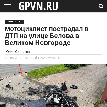
НОВГОРОДСКАЯ
ОБЛАСТЬ
НОВОСТИ
РОССИЯ
СПЕЦПРОЕКТЫ
БЛОГ
СТАТЬИ
ФОТОРЕПОРТАЖИ
ИНТЕРВЬЮ
ОБЪЕКТЫ
ПОДБОРКИ
НОВОСТИ
СОСЕДЕЙ
/ МИР
Мотоциклист пострадал в
ДТП на улице Белова в
Великом Новгороде
Юлия Ситникова
03.06.2026 18:04
Просмотров:
47