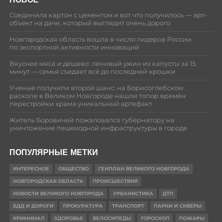
Соединила картон с цементом и вот что получилось — арт-
объект на даче, который выглядит очень дорого
Новгородская область вошла в число лидеров России
по экспортной активности инноваций
Вкуснее мяса и дешево: ленивый ужин из капусты за 15
минут — семья съедает всё до последней крошки
Ученые получили второй шанс: на Борисоглебском
раскопе в Великом Новгороде нашли топор времён
перестройки храма уникальный артефакт
Житель Боровичей пожаловался губернатору на
уничтожение пешеходной инфраструктуры в городе
ПОПУЛЯРНЫЕ МЕТКИ
ИНТЕРЕСНОЕ
ОБЩЕСТВО
ГЕНПЛАН ВЕЛИКОГО НОВГОРОДА
НОВГОРОДСКАЯ ОБЛАСТЬ
ПРОИСШЕСТВИЯ
НОВОСТИ ВЕЛИКОГО НОВГОРОДА
УРБАНИСТИКА
ДТП
БДД И ДОРОГИ
ПРОКУРАТУРА
ТРАНСПОРТ
ПАРКИ И СКВЕРЫ
КРИМИНАЛ
ЗДОРОВЬЕ
ВЕЛОСИПЕДЫ
ГОРОСКОП
ПОЖАРЫ