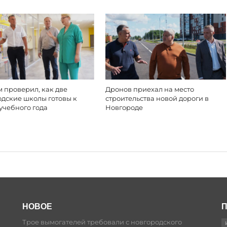
 проверил, как две
Дронов приехал на место
одские школы готовы к
строительства новой дороги в
учебного года
Новгороде
НОВОЕ
П
Трое вымогателей требовали с новгородского