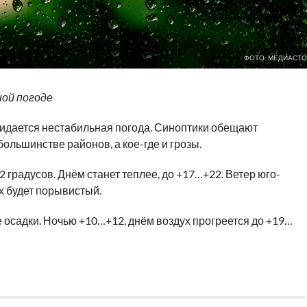
ФОТО: МЕДИАСТО
ной погоде
жидается нестабильная погода. Синоптики обещают
ольшинстве районов, а кое-где и грозы.
 градусов. Днём станет теплее, до +17…+22. Ветер юго-
ах будет порывистый.
 осадки. Ночью +10…+12, днём воздух прогреется до +19…