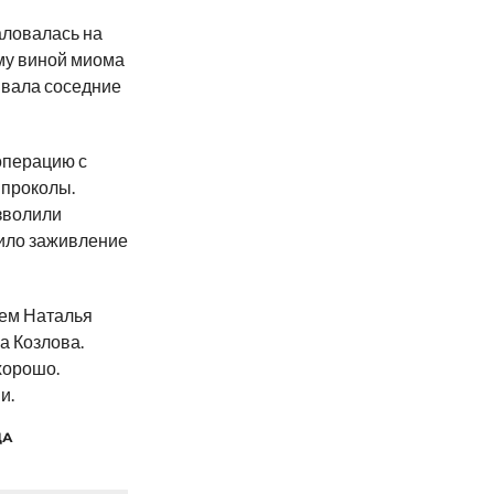
аловалась на
ему виной миома
ивала соседние
операцию с
проколы.
зволили
рило заживление
ем Наталья
а Козлова.
хорошо.
и.
ДА