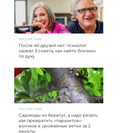
3
РОССИЯ / МИР
После 40 друзей нет: психолог
назвал 3 совета, как найти близких
по духу
9
РОССИЯ / МИР
Садоводы их берегут, а надо резать:
как превратить «паразитов»-
волчков в урожайные ветки за 2
минуты