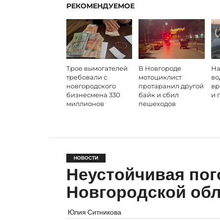
РЕКОМЕНДУЕМОЕ
Трое вымогателей
В Новгороде
На
требовали с
мотоциклист
во
новгородского
протаранил другой
вр
бизнесмена 330
байк и сбил
и 
миллионов
пешеходов
НОВОСТИ
Неустойчивая пог
Новгородской обл
Юлия Ситникова