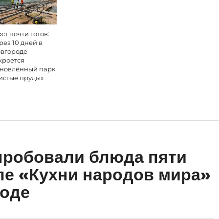
ст почти готов:
рез 10 дней в
вгороде
кроется
новлённый парк
истые пруды»
пробовали блюда пяти
ле «Кухни народов мира»
роде