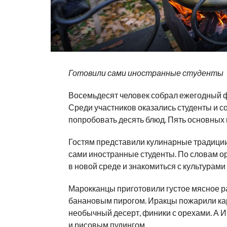
Готовили сами иностранные студенты
Восемьдесят человек собрал ежегодный ф
Среди участников оказались студенты и с
попробовать десять блюд. Пять основных 
Гостям представили кулинарные традиции 
сами иностранные студенты. По словам о
в новой среде и знакомиться с культурами 
Марокканцы приготовили густое мясное ра
банановым пирогом. Иракцы пожарили кар
необычный десерт, финики с орехами. А 
и рисовым пудингом.