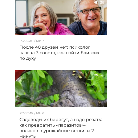
36
РОССИЯ / МИР
После 40 друзей нет: психолог
назвал 3 совета, как найти близких
по духу
45
РОССИЯ / МИР
Садоводы их берегут, а надо резать:
как превратить «паразитов»-
волчков в урожайные ветки за 2
минуты