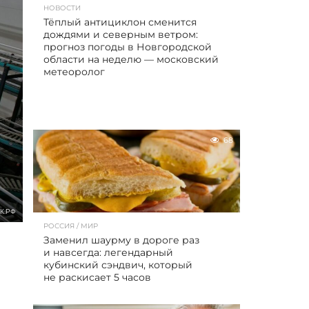
НОВОСТИ
Тёплый антициклон сменится
дождями и северным ветром:
прогноз погоды в Новгородской
области на неделю — московский
метеоролог
68
К.РФ
РОССИЯ / МИР
Заменил шаурму в дороге раз
и навсегда: легендарный
кубинский сэндвич, который
не раскисает 5 часов