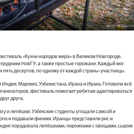
ФОТО: МЕДИАСТО
естиваль «Кухни народов мира» в Великом Новгороде.
отрудники НовГУ, а также простые горожане. Каждый мог
и пять десертов, по одному от каждой страны-участницы.
Индии, Марокко, Узбекистана, Ирана и Ирака. Готовили всё
рганизаторов, фестиваль помогает ребятам адаптироваться
друг друга.
гу и лепёшки. Узбекские студенты угощали самсой и
па и подавали финики. Иранцы представили рис и
Индия порадовала лепёшками, пирожками с овощами, сыром