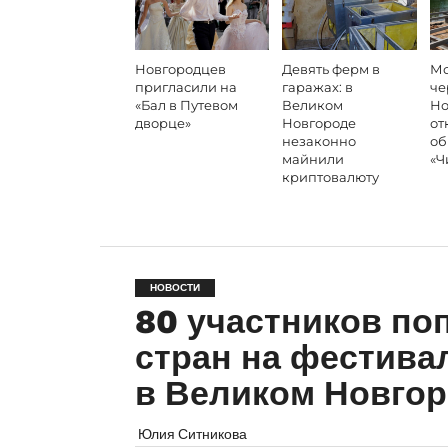
Новгородцев
Девять ферм в
Мо
пригласили на
гаражах: в
че
«Бал в Путевом
Великом
Но
дворце»
Новгороде
от
незаконно
об
майнили
«Ч
криптовалюту
НОВОСТИ
80 участников по
стран на фестива
в Великом Новго
Юлия Ситникова