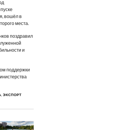
од
ыпуске
я, вошёл в
торого места.
нков поздравил
аслуженной
бильности и
ром поддержки
министерства
А
,
ЭКСПОРТ