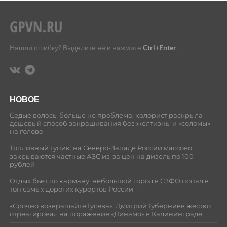
Нашли ошибку? Выделите её и нажмите
Ctrl+Enter
.
НОВОЕ
Седые волосы больше не проблема: колорист раскрыла
дешевый способ закрашивания без желтизны и «соломы»
на голове
Топливный тупик: на Северо-Западе России массово
закрываются частные АЗС из-за цен на дизель по 100
рублей
Отдых бьет по карману: небольшой город в СЗФО попал в
топ самых дорогих курортов России
«Срочно возвращайте Гусева»: Дмитрий Губерниев жестко
отреагировал на поражение «Динамо» в Калининграде