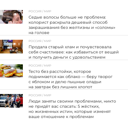
РОССИЯ / МИР
1
Седые волосы больше не проблема:
колорист раскрыла дешевый способ
закрашивания без желтизны и «соломы»
на голове
РОССИЯ / МИР
8
Продала старый хлам и почувствовала
себя счастливее: как избавиться от вещей
и получить деньги с удовольствием
РОССИЯ / МИР
88
Тесто без расстойки, которое
поднимается как облако — беру творог
с яблоком и делю пышные оладьи
на завтрак без лишних хлопот
РОССИЯ / МИР
59
Люди заняты своими проблемами, никто
не придёт вас спасать: 5 жёстких,
но жизненных истин, которые изменят
ваше отношение к проблемам