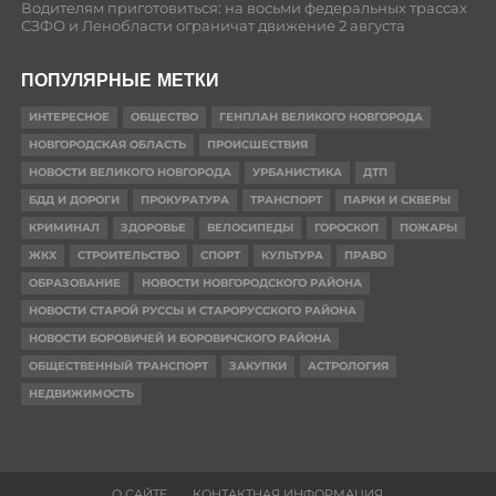
Водителям приготовиться: на восьми федеральных трассах
СЗФО и Ленобласти ограничат движение 2 августа
ПОПУЛЯРНЫЕ МЕТКИ
ИНТЕРЕСНОЕ
ОБЩЕСТВО
ГЕНПЛАН ВЕЛИКОГО НОВГОРОДА
НОВГОРОДСКАЯ ОБЛАСТЬ
ПРОИСШЕСТВИЯ
НОВОСТИ ВЕЛИКОГО НОВГОРОДА
УРБАНИСТИКА
ДТП
БДД И ДОРОГИ
ПРОКУРАТУРА
ТРАНСПОРТ
ПАРКИ И СКВЕРЫ
КРИМИНАЛ
ЗДОРОВЬЕ
ВЕЛОСИПЕДЫ
ГОРОСКОП
ПОЖАРЫ
ЖКХ
СТРОИТЕЛЬСТВО
СПОРТ
КУЛЬТУРА
ПРАВО
ОБРАЗОВАНИЕ
НОВОСТИ НОВГОРОДСКОГО РАЙОНА
НОВОСТИ СТАРОЙ РУССЫ И СТАРОРУССКОГО РАЙОНА
НОВОСТИ БОРОВИЧЕЙ И БОРОВИЧСКОГО РАЙОНА
ОБЩЕСТВЕННЫЙ ТРАНСПОРТ
ЗАКУПКИ
АСТРОЛОГИЯ
НЕДВИЖИМОСТЬ
О САЙТЕ
КОНТАКТНАЯ ИНФОРМАЦИЯ