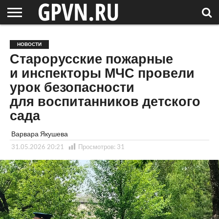
НОВГОРОДСКАЯ
ОБЛАСТЬ
НОВОСТИ
РОССИЯ
СПЕЦПРОЕКТЫ
БЛОГ
СТАТЬИ
ФОТОРЕПОРТАЖИ
ИНТЕРВЬЮ
ОБЪЕКТЫ
ПОДБОРКИ
НОВОСТИ
СОСЕДЕЙ
/ МИР
Старорусские пожарные
и инспекторы МЧС провели
урок безопасности
для воспитанников детского
сада
Варвара Якушева
31.05.2026 20:21
Просмотров:
31