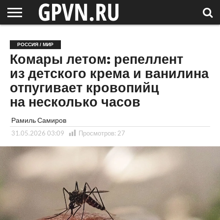
НОВГОРОДСКАЯ
ОБЛАСТЬ
НОВОСТИ
РОССИЯ
СПЕЦПРОЕКТЫ
БЛОГ
СТАТЬИ
ФОТОРЕПОРТАЖИ
ИНТЕРВЬЮ
ОБЪЕКТЫ
ПОДБОРКИ
РОССИЯ / МИР
СОСЕДЕЙ
/ МИР
Комары летом: репеллент
из детского крема и ванилина
отпугивает кровопийц
на несколько часов
Рамиль Самиров
31.05.2026 03:09
Просмотров:
27