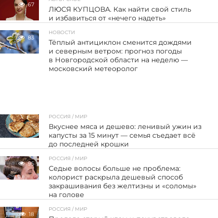
67
ЛЮСЯ КУПЦОВА. Как найти свой стиль
и избавиться от «нечего надеть»
НОВОСТИ
83
Тёплый антициклон сменится дождями
и северным ветром: прогноз погоды
в Новгородской области на неделю —
московский метеоролог
РОССИЯ / МИР
Вкуснее мяса и дешево: ленивый ужин из
капусты за 15 минут — семья съедает всё
до последней крошки
РОССИЯ / МИР
95
Седые волосы больше не проблема:
колорист раскрыла дешевый способ
закрашивания без желтизны и «соломы»
на голове
РОССИЯ / МИР
18