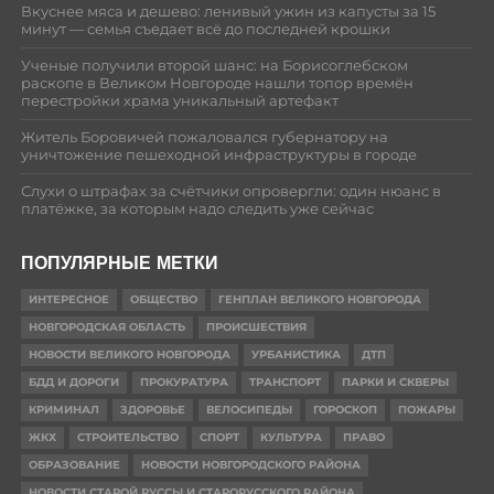
Вкуснее мяса и дешево: ленивый ужин из капусты за 15
минут — семья съедает всё до последней крошки
Ученые получили второй шанс: на Борисоглебском
раскопе в Великом Новгороде нашли топор времён
перестройки храма уникальный артефакт
Житель Боровичей пожаловался губернатору на
уничтожение пешеходной инфраструктуры в городе
Слухи о штрафах за счётчики опровергли: один нюанс в
платёжке, за которым надо следить уже сейчас
ПОПУЛЯРНЫЕ МЕТКИ
ИНТЕРЕСНОЕ
ОБЩЕСТВО
ГЕНПЛАН ВЕЛИКОГО НОВГОРОДА
НОВГОРОДСКАЯ ОБЛАСТЬ
ПРОИСШЕСТВИЯ
НОВОСТИ ВЕЛИКОГО НОВГОРОДА
УРБАНИСТИКА
ДТП
БДД И ДОРОГИ
ПРОКУРАТУРА
ТРАНСПОРТ
ПАРКИ И СКВЕРЫ
КРИМИНАЛ
ЗДОРОВЬЕ
ВЕЛОСИПЕДЫ
ГОРОСКОП
ПОЖАРЫ
ЖКХ
СТРОИТЕЛЬСТВО
СПОРТ
КУЛЬТУРА
ПРАВО
ОБРАЗОВАНИЕ
НОВОСТИ НОВГОРОДСКОГО РАЙОНА
НОВОСТИ СТАРОЙ РУССЫ И СТАРОРУССКОГО РАЙОНА