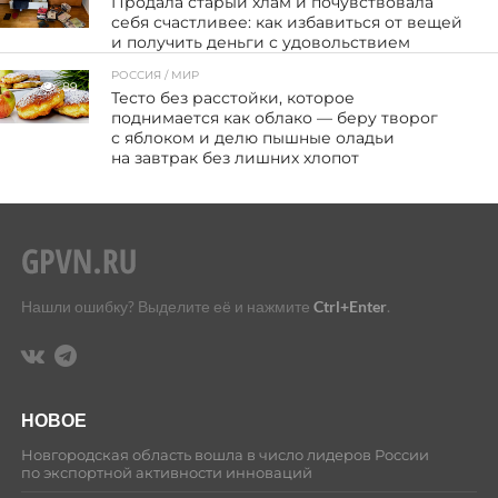
Продала старый хлам и почувствовала
себя счастливее: как избавиться от вещей
и получить деньги с удовольствием
РОССИЯ / МИР
89
Тесто без расстойки, которое
поднимается как облако — беру творог
с яблоком и делю пышные оладьи
на завтрак без лишних хлопот
Нашли ошибку? Выделите её и нажмите
Ctrl+Enter
.
НОВОЕ
Новгородская область вошла в число лидеров России
по экспортной активности инноваций