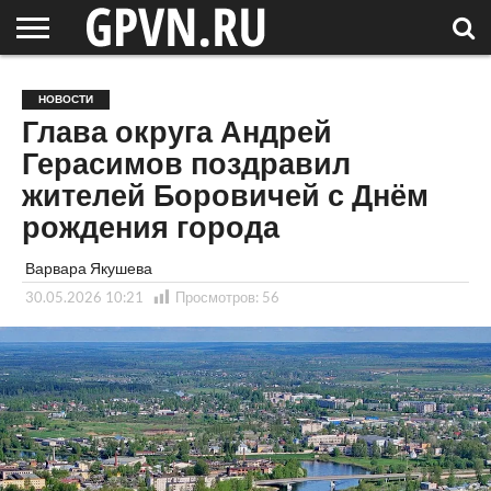
НОВГОРОДСКАЯ
ОБЛАСТЬ
НОВОСТИ
РОССИЯ
СПЕЦПРОЕКТЫ
БЛОГ
СТАТЬИ
ФОТОРЕПОРТАЖИ
ИНТЕРВЬЮ
ОБЪЕКТЫ
ПОДБОРКИ
НОВОСТИ
СОСЕДЕЙ
/ МИР
Глава округа Андрей
Герасимов поздравил
жителей Боровичей с Днём
рождения города
Варвара Якушева
30.05.2026 10:21
Просмотров:
56