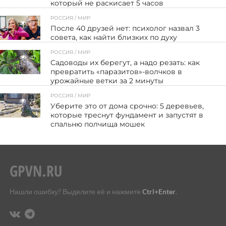
который не раскисает 5 часов
РОССИЯ / МИР
37
После 40 друзей нет: психолог назвал 3
совета, как найти близких по духу
РОССИЯ / МИР
47
Садоводы их берегут, а надо резать: как
превратить «паразитов»-волчков в
урожайные ветки за 2 минуты
РОССИЯ / МИР
27
Уберите это от дома срочно: 5 деревьев,
которые треснут фундамент и запустят в
спальню полчища мошек
Нашли ошибку? Выделите её и нажмите
Ctrl+Enter
.