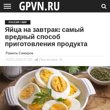
НОВГОРОДСКАЯ
ОБЛАСТЬ
НОВОСТИ
РОССИЯ
СПЕЦПРОЕКТЫ
БЛОГ
СТАТЬИ
ФОТОРЕПОРТАЖИ
ИНТЕРВЬЮ
ОБЪЕКТЫ
ПОДБОРКИ
РОССИЯ / МИР
СОСЕДЕЙ
/ МИР
Яйца на завтрак: самый
вредный способ
приготовления продукта
Рамиль Самиров
30.05.2026 07:20
Просмотров:
36