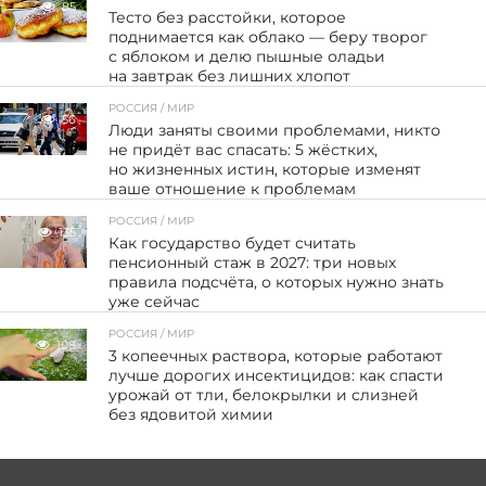
85
Тесто без расстойки, которое
поднимается как облако — беру творог
с яблоком и делю пышные оладьи
на завтрак без лишних хлопот
РОССИЯ / МИР
56
Люди заняты своими проблемами, никто
не придёт вас спасать: 5 жёстких,
но жизненных истин, которые изменят
ваше отношение к проблемам
РОССИЯ / МИР
135
Как государство будет считать
пенсионный стаж в 2027: три новых
правила подсчёта, о которых нужно знать
уже сейчас
РОССИЯ / МИР
108
3 копеечных раствора, которые работают
лучше дорогих инсектицидов: как спасти
урожай от тли, белокрылки и слизней
без ядовитой химии