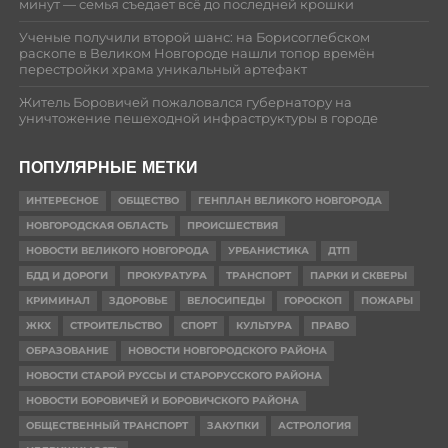
минут — семья съедает всё до последней крошки
Ученые получили второй шанс: на Борисоглебском
раскопе в Великом Новгороде нашли топор времён
перестройки храма уникальный артефакт
Житель Боровичей пожаловался губернатору на
уничтожение пешеходной инфраструктуры в городе
ПОПУЛЯРНЫЕ МЕТКИ
ИНТЕРЕСНОЕ
ОБЩЕСТВО
ГЕНПЛАН ВЕЛИКОГО НОВГОРОДА
НОВГОРОДСКАЯ ОБЛАСТЬ
ПРОИСШЕСТВИЯ
НОВОСТИ ВЕЛИКОГО НОВГОРОДА
УРБАНИСТИКА
ДТП
БДД И ДОРОГИ
ПРОКУРАТУРА
ТРАНСПОРТ
ПАРКИ И СКВЕРЫ
КРИМИНАЛ
ЗДОРОВЬЕ
ВЕЛОСИПЕДЫ
ГОРОСКОП
ПОЖАРЫ
ЖКХ
СТРОИТЕЛЬСТВО
СПОРТ
КУЛЬТУРА
ПРАВО
ОБРАЗОВАНИЕ
НОВОСТИ НОВГОРОДСКОГО РАЙОНА
НОВОСТИ СТАРОЙ РУССЫ И СТАРОРУССКОГО РАЙОНА
НОВОСТИ БОРОВИЧЕЙ И БОРОВИЧСКОГО РАЙОНА
ОБЩЕСТВЕННЫЙ ТРАНСПОРТ
ЗАКУПКИ
АСТРОЛОГИЯ