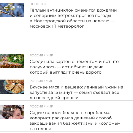
НОВОСТИ
83
Тёплый антициклон сменится дождями
и северным ветром: прогноз погоды
в Новгородской области на неделю —
московский метеоролог
РОССИЯ / МИР
9
Соединила картон с цементом и вот что
получилось — арт-объект на даче,
который выглядит очень дорого
РОССИЯ / МИР
34
Вкуснее мяса и дешево: ленивый ужин из
капусты за 15 минут — семья съедает всё
до последней крошки
РОССИЯ / МИР
144
Седые волосы больше не проблема:
колорист раскрыла дешевый способ
закрашивания без желтизны и «соломы»
на голове