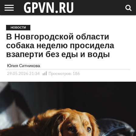
НОВГОРОДСКАЯ
ОБЛАСТЬ
НОВОСТИ
РОССИЯ
СПЕЦПРОЕКТЫ
БЛОГ
СТАТЬИ
ФОТОРЕПОРТАЖИ
ИНТЕРВЬЮ
ОБЪЕКТЫ
ПОДБОРКИ
НОВОСТИ
СОСЕДЕЙ
/ МИР
В Новгородской области
собака неделю просидела
взаперти без еды и воды
Юлия Ситникова
29.05.2026 21:34
Просмотров:
186