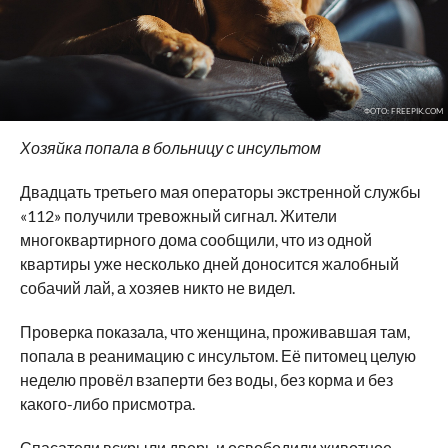
ФОТО: FREEPIK.COM
Хозяйка попала в больницу с инсультом
Двадцать третьего мая операторы экстренной службы
«112» получили тревожный сигнал. Жители
многоквартирного дома сообщили, что из одной
квартиры уже несколько дней доносится жалобный
собачий лай, а хозяев никто не видел.
Проверка показала, что женщина, проживавшая там,
попала в реанимацию с инсультом. Её питомец целую
неделю провёл взаперти без воды, без корма и без
какого-либо присмотра.
Спасатели вскрыли дверь и освободили животное.