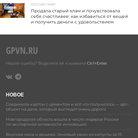
РОССИЯ / МИР
31
Продала старый хлам и почувствовала
себя счастливее: как избавиться от вещей
и получить деньги с удовольствием
Нашли ошибку? Выделите её и нажмите
Ctrl+Enter
.
НОВОЕ
Соединила картон с цементом и вот что получилось — арт-
объект на даче, который выглядит очень дорого
Новгородская область вошла в число лидеров России
по экспортной активности инноваций
Вкуснее мяса и дешево: ленивый ужин из капусты за 15