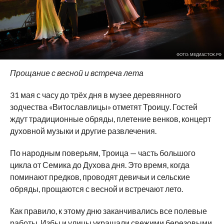
ФОТО: МЕДИАСТОК.РФ
Прощание с весной и встреча лета
31 мая с часу до трёх дня в музее деревянного
зодчества «Витославлицы» отметят Троицу. Гостей
ждут традиционные обряды, плетение венков, концерт
духовной музыки и другие развлечения.
По народным поверьям, Троица — часть большого
цикла от Семика до Духова дня. Это время, когда
поминают предков, проводят девичьи и сельские
обряды, прощаются с весной и встречают лето.
Как правило, к этому дню заканчивались все полевые
работы. Избы и улицы украшали свежими березовыми