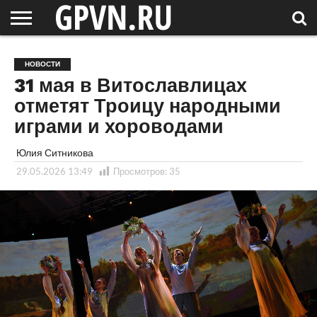
НОВГОРОДСКАЯ
ОБЛАСТЬ
НОВОСТИ
РОССИЯ
СПЕЦПРОЕКТЫ
БЛОГ
СТАТЬИ
ФОТОРЕПОРТАЖИ
ИНТЕРВЬЮ
ОБЪЕКТЫ
ПОДБОРКИ
НОВОСТИ
СОСЕДЕЙ
/ МИР
31 мая в Витославлицах
отметят Троицу народными
играми и хороводами
Юлия Ситникова
29.05.2026 13:49
Просмотров:
35