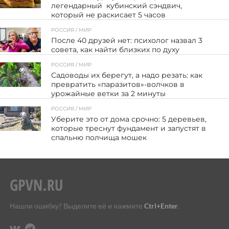
легендарный кубинский сэндвич,
который не раскисает 5 часов
РОССИЯ / МИР
35
После 40 друзей нет: психолог назвал 3
совета, как найти близких по духу
РОССИЯ / МИР
44
Садоводы их берегут, а надо резать: как
превратить «паразитов»-волчков в
урожайные ветки за 2 минуты
РОССИЯ / МИР
25
Уберите это от дома срочно: 5 деревьев,
которые треснут фундамент и запустят в
спальню полчища мошек
Нашли ошибку? Выделите её и нажмите
Ctrl+Enter
.