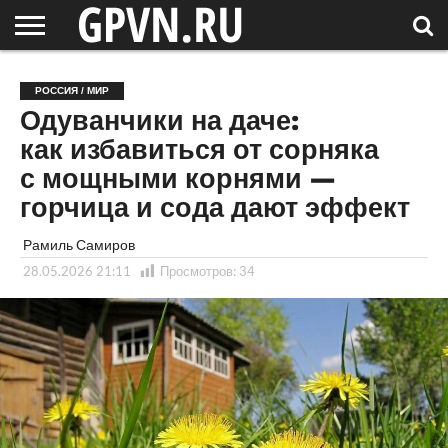
НОВГОРОДСКАЯ
ОБЛАСТЬ
НОВОСТИ
РОССИЯ
СПЕЦПРОЕКТЫ
БЛОГ
СТАТЬИ
ФОТОРЕПОРТАЖИ
ИНТЕРВЬЮ
ОБЪЕКТЫ
ПОДБОРКИ
РОССИЯ / МИР
СОСЕДЕЙ
/ МИР
Одуванчики на даче:
как избавиться от сорняка
с мощными корнями —
горчица и сода дают эффект
Рамиль Самиров
28.05.2026 21:11
Просмотров:
34