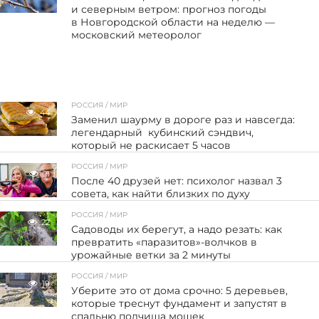
и северным ветром: прогноз погоды
в Новгородской области на неделю —
московский метеоролог
РОССИЯ / МИР
44
Заменил шаурму в дороге раз и навсегда:
легендарный кубинский сэндвич,
который не раскисает 5 часов
РОССИЯ / МИР
21
После 40 друзей нет: психолог назвал 3
совета, как найти близких по духу
РОССИЯ / МИР
22
Садоводы их берегут, а надо резать: как
превратить «паразитов»-волчков в
урожайные ветки за 2 минуты
РОССИЯ / МИР
19
Уберите это от дома срочно: 5 деревьев,
которые треснут фундамент и запустят в
спальню полчища мошек