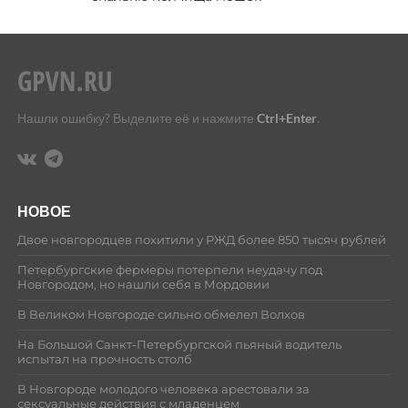
Нашли ошибку? Выделите её и нажмите
Ctrl+Enter
.
НОВОЕ
Двое новгородцев похитили у РЖД более 850 тысяч рублей
Петербургские фермеры потерпели неудачу под
Новгородом, но нашли себя в Мордовии
В Великом Новгороде сильно обмелел Волхов
На Большой Санкт-Петербургской пьяный водитель
испытал на прочность столб
В Новгороде молодого человека арестовали за
сексуальные действия с младенцем