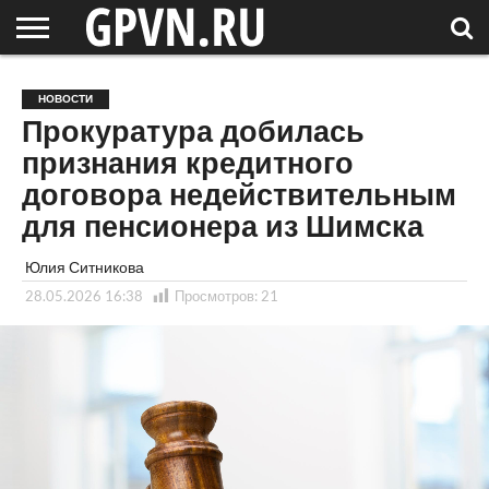
НОВГОРОДСКАЯ
ОБЛАСТЬ
НОВОСТИ
РОССИЯ
СПЕЦПРОЕКТЫ
БЛОГ
СТАТЬИ
ФОТОРЕПОРТАЖИ
ИНТЕРВЬЮ
ОБЪЕКТЫ
ПОДБОРКИ
НОВОСТИ
СОСЕДЕЙ
/ МИР
Прокуратура добилась
признания кредитного
договора недействительным
для пенсионера из Шимска
Юлия Ситникова
28.05.2026 16:38
Просмотров:
21