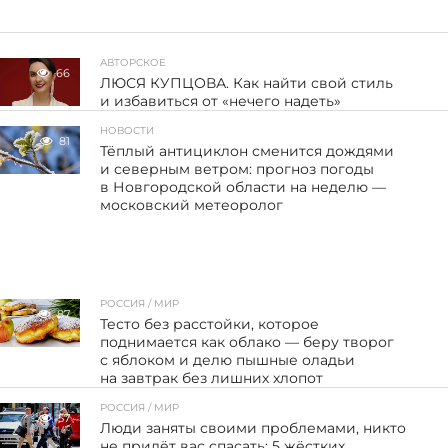
АВТОРСКОЕ
66
ЛЮСЯ КУПЦОВА. Как найти свой стиль
и избавиться от «нечего надеть»
НОВОСТИ
81
Тёплый антициклон сменится дождями
и северным ветром: прогноз погоды
в Новгородской области на неделю —
московский метеоролог
РОССИЯ / МИР
87
Тесто без расстойки, которое
поднимается как облако — беру творог
с яблоком и делю пышные оладьи
на завтрак без лишних хлопот
РОССИЯ / МИР
57
Люди заняты своими проблемами, никто
не придёт вас спасать: 5 жёстких,