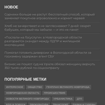
НОВОЕ
Сорняки больше не растут: бесплатный способ, который
заменяет покупное агроволокно и кормит червей
Хлеб не зачерствеет и не заплесневеет 7 дней: секрет
бабушек, который мы забыли — и это не пакет
«Послали на Госуслуги»: в Новгородской области
разгорается скандал между ЛДПР и жилищной
инспекцией
Помогал готовить диверсии: в Вологодской области за
госизмену задержан агент СБУ
Бизнес не пошёл: суд на Урале обязал женщину вернуть
350 тысяч рублей по соцконтракту
ПОПУЛЯРНЫЕ МЕТКИ
ИНТЕРЕСНОЕ
ОБЩЕСТВО
ГЕНПЛАН ВЕЛИКОГО НОВГОРОДА
НОВГОРОДСКАЯ ОБЛАСТЬ
ПРОИСШЕСТВИЯ
НОВОСТИ ВЕЛИКОГО НОВГОРОДА
УРБАНИСТИКА
ДТП
БДД И ДОРОГИ
ПРОКУРАТУРА
ТРАНСПОРТ
ПАРКИ И СКВЕРЫ