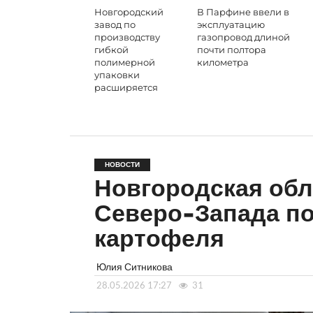
Новгородский
В Парфине ввели в
завод по
эксплуатацию
производству
газопровод длиной
гибкой
почти полтора
полимерной
километра
упаковки
расширяется
НОВОСТИ
Новгородская обл
Северо-Запада п
картофеля
Юлия Ситникова
28.05.2026 17:27
31