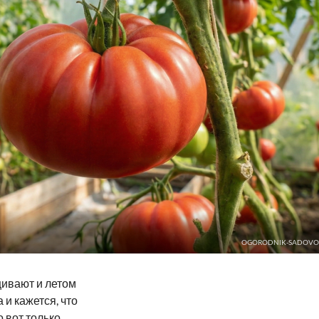
OGORODNIK-SADOVO
ивают и летом
 и кажется, что
 вот только