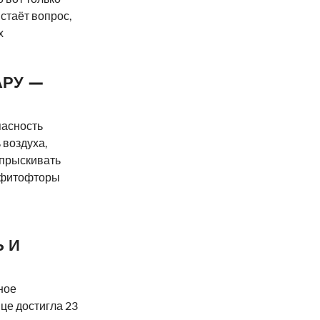
встаёт вопрос,
х
АРУ —
пасность
 воздуха,
опрыскивать
е фитофторы
 И
ное
це достигла 23