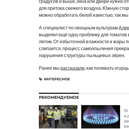
градусов и выше, окна или двери нужно о
для притока свежего воздуха. Южную сто
можно обработать белой известью, так мы
А специалист по овощным культурам
Алек
выделил ещё одну проблему для томатов 
летом. От избыточной влажности и жары 
слипается, процесс самоопыления прекра
нарушения структуры пыльцевых зёрен.
Ранее мы
рассказали
, как поливать огурц
ИНТЕРЕСНОЕ
РЕКОМЕНДУЕМОЕ
10
и 
за
вз