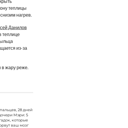
ткрыть
рону теплицы
 снизим нагрев.
сей Данилов
в теплице
пыльца
щается из-за
ы в жару реже.
 пальцев, 28 дней
дочери Мэри: 5
гадок, которые
орвут ваш мозг