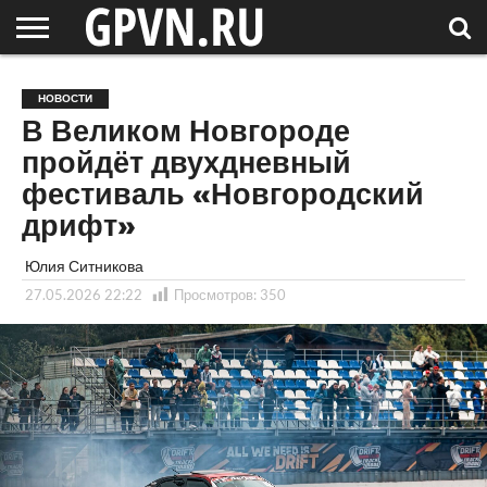
НОВГОРОДСКАЯ
ОБЛАСТЬ
НОВОСТИ
РОССИЯ
СПЕЦПРОЕКТЫ
БЛОГ
СТАТЬИ
ФОТОРЕПОРТАЖИ
ИНТЕРВЬЮ
ОБЪЕКТЫ
ПОДБОРКИ
НОВОСТИ
СОСЕДЕЙ
/ МИР
В Великом Новгороде
пройдёт двухдневный
фестиваль «Новгородский
дрифт»
Юлия Ситникова
27.05.2026 22:22
Просмотров:
350