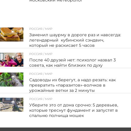
московский метеоролог
РОССИЯ / МИР
69
Заменил шаурму в дороге раз и навсегда:
легендарный кубинский сэндвич,
который не раскисает 5 часов
РОССИЯ / МИР
36
После 40 друзей нет: психолог назвал 3
совета, как найти близких по духу
РОССИЯ / МИР
45
Садоводы их берегут, а надо резать: как
превратить «паразитов»-волчков в
урожайные ветки за 2 минуты
РОССИЯ / МИР
26
Уберите это от дома срочно: 5 деревьев,
которые треснут фундамент и запустят в
спальню полчища мошек