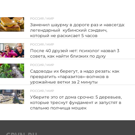
РОССИЯ / МИР
62
Заменил шаурму в дороге раз и навсегда:
легендарный кубинский сэндвич,
который не раскисает 5 часов
РОССИЯ / МИР
34
После 40 друзей нет: психолог назвал 3
совета, как найти близких по духу
РОССИЯ / МИР
41
Садоводы их берегут, а надо резать: как
превратить «паразитов»-волчков в
урожайные ветки за 2 минуты
РОССИЯ / МИР
24
Уберите это от дома срочно: 5 деревьев,
которые треснут фундамент и запустят в
спальню полчища мошек