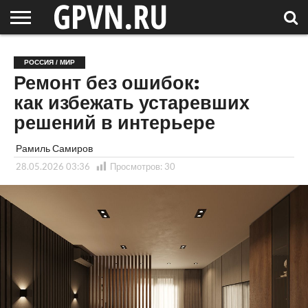
НОВГОРОДСКАЯ
ОБЛАСТЬ
НОВОСТИ
РОССИЯ
СПЕЦПРОЕКТЫ
БЛОГ
СТАТЬИ
ФОТОРЕПОРТАЖИ
ИНТЕРВЬЮ
ОБЪЕКТЫ
ПОДБОРКИ
РОССИЯ / МИР
СОСЕДЕЙ
/ МИР
Ремонт без ошибок:
как избежать устаревших
решений в интерьере
Рамиль Самиров
28.05.2026 03:36
Просмотров:
30