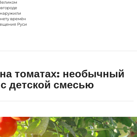
Великом
вгороде
наружили
нету времён
ещения Руси
на томатах: необычный
с детской смесью