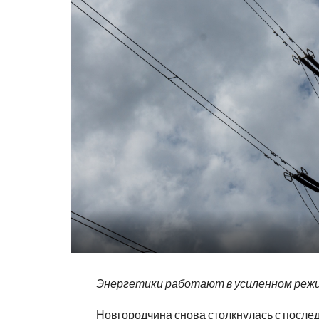
Энергетики работают в усиленном реж
Новгородчина снова столкнулась с после