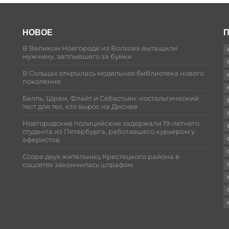
НОВОЕ
П
В Великом Новгороде из Волхова вытащили
мужчину, заплывшего за буйки
В Сольцах открылась модельная библиотека нового
поколения
Белль, Шрам, Флайт и Себастьян: ностальгический
тест для тех, кто вырос на Диснее
Новгородские полицейские задержали 19-летнего
студента из Петербурга, работавшего курьером у
аферистов
Ссора двух жительниц Крестецкого района в
соцсетях закончилась штрафом