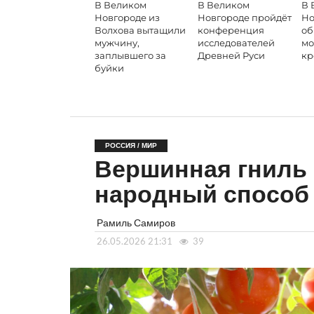
В Великом
В Великом
В 
Новгороде из
Новгороде пройдёт
Но
Волхова вытащили
конференция
об
мужчину,
исследователей
мо
заплывшего за
Древней Руси
кр
буйки
РОССИЯ / МИР
Вершинная гниль 
народный способ 
Рамиль Самиров
26.05.2026 21:31
39