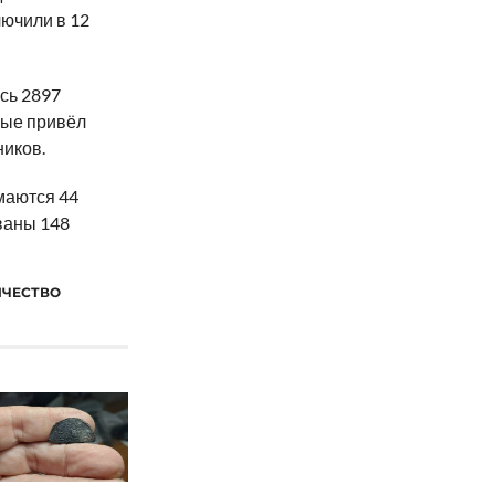
лючили в 12
сь 2897
ные привёл
иков.
маются 44
ваны 148
ИЧЕСТВО