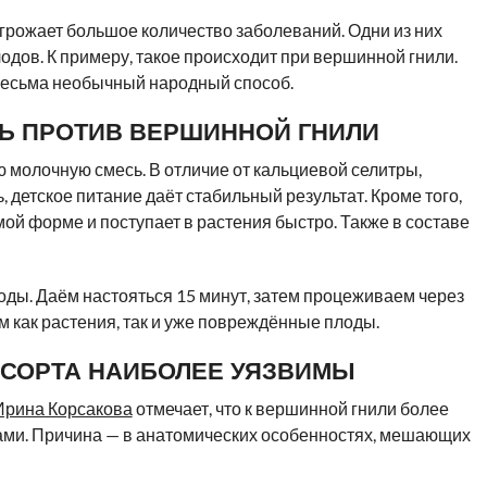
грожает большое количество заболеваний. Одни из них
одов. К примеру, такое происходит при вершинной гнили.
весьма необычный народный способ.
Ь ПРОТИВ ВЕРШИННОЙ ГНИЛИ
 молочную смесь. В отличие от кальциевой селитры,
, детское питание даёт стабильный результат. Кроме того,
мой форме и поступает в растения быстро. Также в составе
оды. Даём настояться 15 минут, затем процеживаем через
 как растения, так и уже повреждённые плоды.
 СОРТА НАИБОЛЕЕ УЯЗВИМЫ
Ирина Корсакова
отмечает, что к вершинной гнили более
ами. Причина — в анатомических особенностях, мешающих