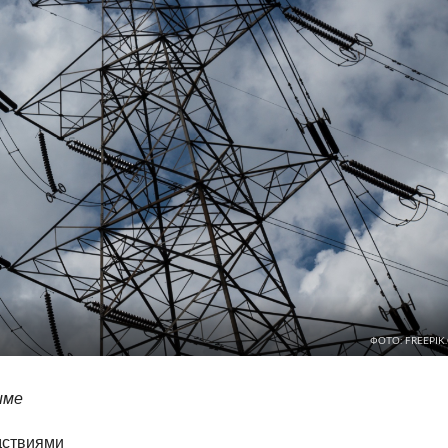
ФОТО: FREEPIK
име
дствиями