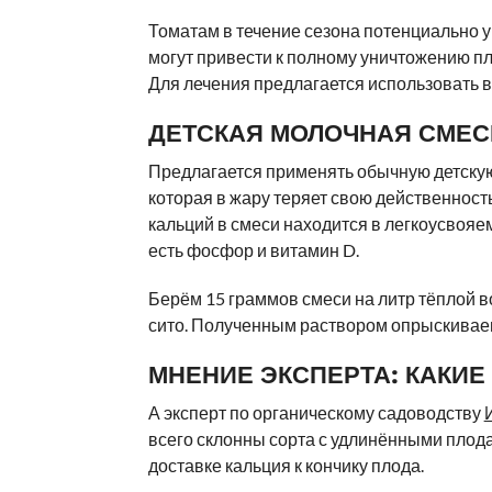
Томатам в течение сезона потенциально у
могут привести к полному уничтожению пл
Для лечения предлагается использовать 
ДЕТСКАЯ МОЛОЧНАЯ СМЕС
Предлагается применять обычную детскую
которая в жару теряет свою действенность
кальций в смеси находится в легкоусвояе
есть фосфор и витамин D.
Берём 15 граммов смеси на литр тёплой в
сито. Полученным раствором опрыскиваем
МНЕНИЕ ЭКСПЕРТА: КАКИЕ
А эксперт по органическому садоводству
всего склонны сорта с удлинёнными плод
доставке кальция к кончику плода.