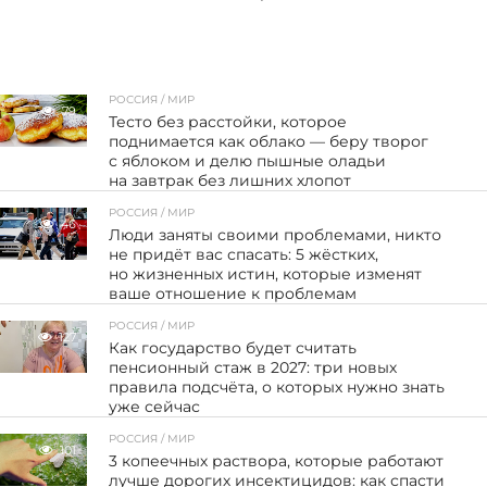
РОССИЯ / МИР
79
Тесто без расстойки, которое
поднимается как облако — беру творог
с яблоком и делю пышные оладьи
на завтрак без лишних хлопот
РОССИЯ / МИР
46
Люди заняты своими проблемами, никто
не придёт вас спасать: 5 жёстких,
но жизненных истин, которые изменят
ваше отношение к проблемам
РОССИЯ / МИР
127
Как государство будет считать
пенсионный стаж в 2027: три новых
правила подсчёта, о которых нужно знать
уже сейчас
РОССИЯ / МИР
101
3 копеечных раствора, которые работают
лучше дорогих инсектицидов: как спасти