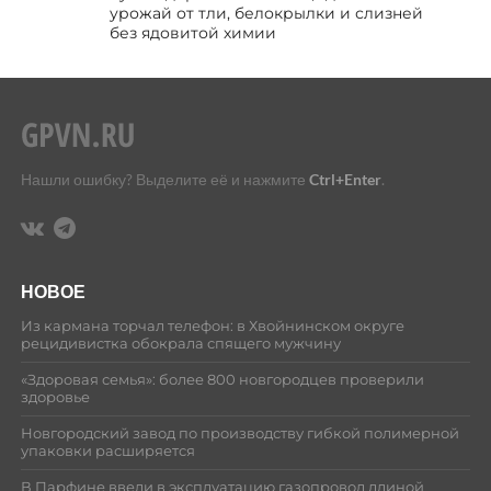
урожай от тли, белокрылки и слизней
без ядовитой химии
Нашли ошибку? Выделите её и нажмите
Ctrl+Enter
.
НОВОЕ
Из кармана торчал телефон: в Хвойнинском округе
рецидивистка обокрала спящего мужчину
«Здоровая семья»: более 800 новгородцев проверили
здоровье
Новгородский завод по производству гибкой полимерной
упаковки расширяется
В Парфине ввели в эксплуатацию газопровод длиной