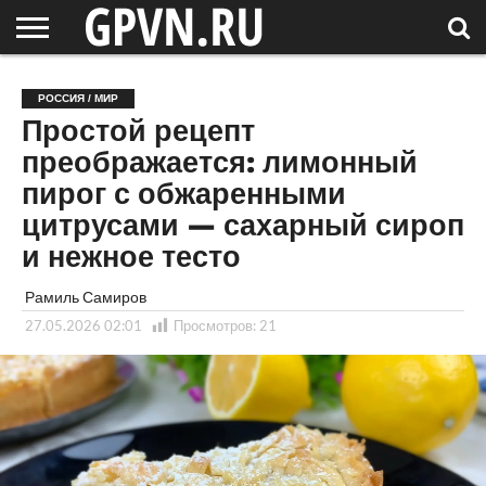
НОВГОРОДСКАЯ
ОБЛАСТЬ
НОВОСТИ
РОССИЯ
СПЕЦПРОЕКТЫ
БЛОГ
СТАТЬИ
ФОТОРЕПОРТАЖИ
ИНТЕРВЬЮ
ОБЪЕКТЫ
ПОДБОРКИ
РОССИЯ / МИР
СОСЕДЕЙ
/ МИР
Простой рецепт
преображается: лимонный
пирог с обжаренными
цитрусами — сахарный сироп
и нежное тесто
Рамиль Самиров
27.05.2026 02:01
Просмотров:
21