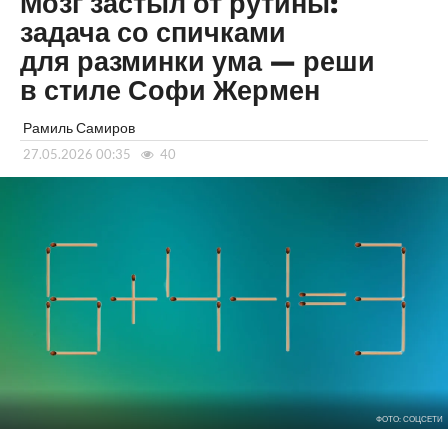
Мозг застыл от рутины:
задача со спичками
для разминки ума — реши
в стиле Софи Жермен
Рамиль Самиров
27.05.2026 00:35
40
ФОТО: СОЦСЕТИ