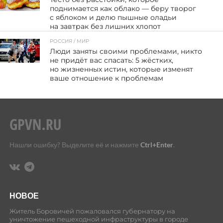
поднимается как облако — беру творог
с яблоком и делю пышные оладьи
на завтрак без лишних хлопот
РОССИЯ / МИР
60
Люди заняты своими проблемами, никто
не придёт вас спасать: 5 жёстких,
но жизненных истин, которые изменят
ваше отношение к проблемам
Нашли ошибку? Выделите её и нажмите
Ctrl+Enter
.
НОВОЕ
Житель Боровичей пожаловался губернатору на
уничтожение пешеходной инфраструктуры в городе