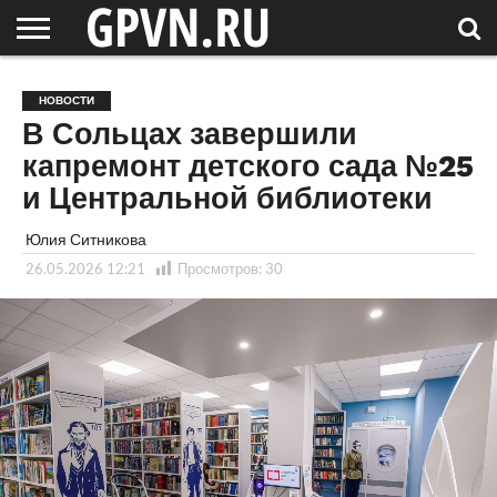
НОВГОРОДСКАЯ
ОБЛАСТЬ
НОВОСТИ
РОССИЯ
СПЕЦПРОЕКТЫ
БЛОГ
СТАТЬИ
ФОТОРЕПОРТАЖИ
ИНТЕРВЬЮ
ОБЪЕКТЫ
ПОДБОРКИ
НОВОСТИ
СОСЕДЕЙ
/ МИР
В Сольцах завершили
капремонт детского сада №25
и Центральной библиотеки
Юлия Ситникова
26.05.2026 12:21
Просмотров:
30