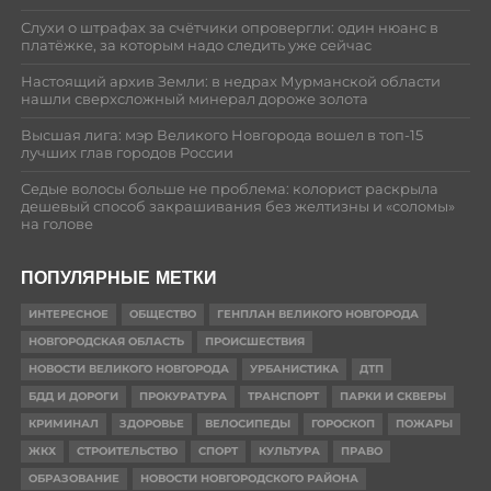
Слухи о штрафах за счётчики опровергли: один нюанс в
платёжке, за которым надо следить уже сейчас
Настоящий архив Земли: в недрах Мурманской области
нашли сверхсложный минерал дороже золота
Высшая лига: мэр Великого Новгорода вошел в топ-15
лучших глав городов России
Седые волосы больше не проблема: колорист раскрыла
дешевый способ закрашивания без желтизны и «соломы»
на голове
ПОПУЛЯРНЫЕ МЕТКИ
ИНТЕРЕСНОЕ
ОБЩЕСТВО
ГЕНПЛАН ВЕЛИКОГО НОВГОРОДА
НОВГОРОДСКАЯ ОБЛАСТЬ
ПРОИСШЕСТВИЯ
НОВОСТИ ВЕЛИКОГО НОВГОРОДА
УРБАНИСТИКА
ДТП
БДД И ДОРОГИ
ПРОКУРАТУРА
ТРАНСПОРТ
ПАРКИ И СКВЕРЫ
КРИМИНАЛ
ЗДОРОВЬЕ
ВЕЛОСИПЕДЫ
ГОРОСКОП
ПОЖАРЫ
ЖКХ
СТРОИТЕЛЬСТВО
СПОРТ
КУЛЬТУРА
ПРАВО
ОБРАЗОВАНИЕ
НОВОСТИ НОВГОРОДСКОГО РАЙОНА