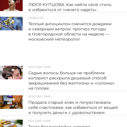
67
ЛЮСЯ КУПЦОВА. Как найти свой стиль
и избавиться от «нечего надеть»
НОВОСТИ
82
Тёплый антициклон сменится дождями
и северным ветром: прогноз погоды
в Новгородской области на неделю —
московский метеоролог
РОССИЯ / МИР
72
Седые волосы больше не проблема:
колорист раскрыла дешевый способ
закрашивания без желтизны и «соломы»
на голове
РОССИЯ / МИР
13
Продала старый хлам и почувствовала
себя счастливее: как избавиться от вещей
и получить деньги с удовольствием
РОССИЯ / МИР
89
Тесто без расстойки, которое