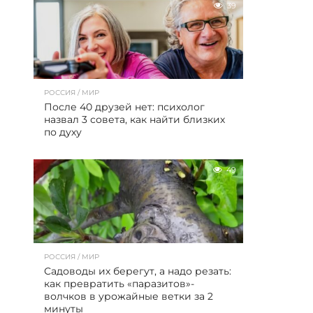
39
РОССИЯ / МИР
После 40 друзей нет: психолог
назвал 3 совета, как найти близких
по духу
49
РОССИЯ / МИР
Садоводы их берегут, а надо резать:
как превратить «паразитов»-
волчков в урожайные ветки за 2
минуты