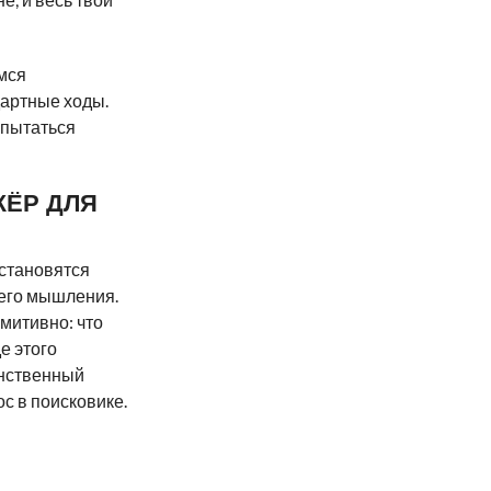
мся
дартные ходы.
 пытаться
ЖЁР ДЛЯ
 становятся
оего мышления.
имитивно: что
е этого
инственный
ос в поисковике.