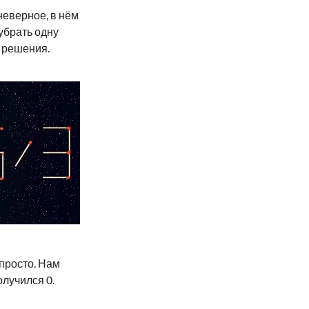
неверное, в нём
убрать одну
о решения.
просто. Нам
олучился 0.