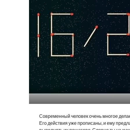
Современный человек очень многое делае
Его действия уже прописаны, и ему предл
выполнять их пошагово. Словно ты на кухн