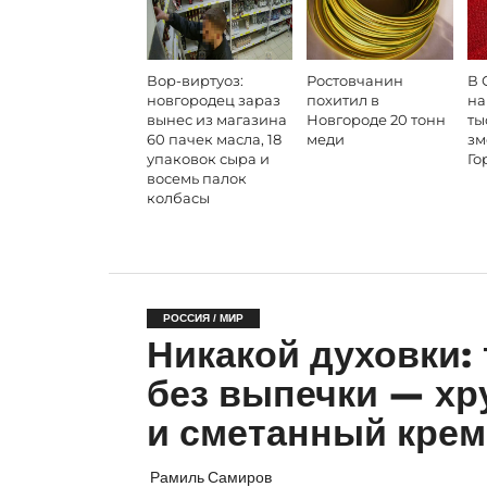
Вор-виртуоз:
Ростовчанин
В 
новгородец зараз
похитил в
на
вынес из магазина
Новгороде 20 тонн
ты
60 пачек масла, 18
меди
зм
упаковок сыра и
Го
восемь палок
колбасы
РОССИЯ / МИР
Никакой духовки:
без выпечки — хр
и сметанный крем
Рамиль Самиров