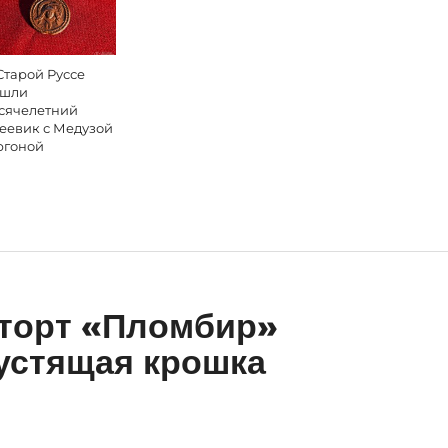
Старой Руссе
шли
сячелетний
еевик с Медузой
ргоной
 торт «Пломбир»
устящая крошка