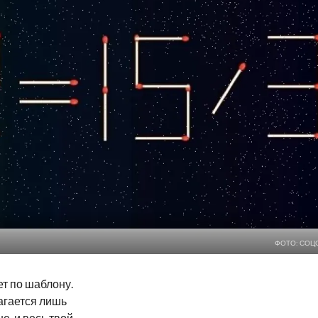
ФОТО: СОЦ
т по шаблону.
агается лишь
е, и весь твой