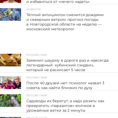
и избавиться от «нечего надеть»
НОВОСТИ
84
Тёплый антициклон сменится дождями
и северным ветром: прогноз погоды
в Новгородской области на неделю —
московский метеоролог
РОССИЯ / МИР
76
Заменил шаурму в дороге раз и навсегда:
легендарный кубинский сэндвич,
который не раскисает 5 часов
РОССИЯ / МИР
41
После 40 друзей нет: психолог назвал 3
совета, как найти близких по духу
РОССИЯ / МИР
51
Садоводы их берегут, а надо резать: как
превратить «паразитов»-волчков в
урожайные ветки за 2 минуты