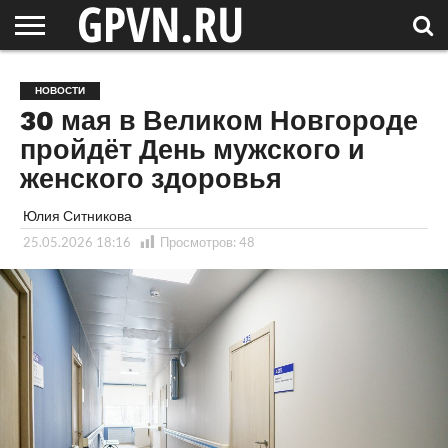
НОВГОРОДСКАЯ
ОБЛАСТЬ
НОВОСТИ
РОССИЯ
СПЕЦПРОЕКТЫ
БЛОГ
СТАТЬИ
ФОТОРЕПОРТАЖИ
ИНТЕРВЬЮ
ОБЪЕКТЫ
ПОДБОРКИ
НОВОСТИ
СОСЕДЕЙ
/ МИР
30 мая в Великом Новгороде
пройдёт День мужского и
женского здоровья
Юлия Ситникова
25.05.2026 18:16
Просмотров:
48