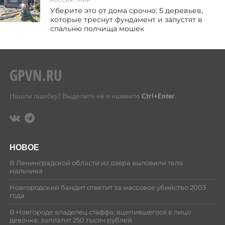
РОССИЯ / МИР
33
Уберите это от дома срочно: 5 деревьев,
которые треснут фундамент и запустят в
спальню полчища мошек
Нашли ошибку? Выделите её и нажмите
Ctrl+Enter
.
НОВОЕ
В Ленинградской области из озера выловили тело
мальчика
Новгородский бандит ответит за массовое убийство 2003
года
В Новгороде владелец стаффа, вцепившегося в лицо
девочке, заплатит 250 тысяч рублей