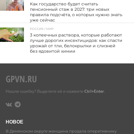
101
Как государство будет считать
пенсионный стаж в 2027: три новых
правила подсчёта, о которых нужно знать
уже сейчас
РОССИЯ / МИР
88
3 копеечных раствора, которые работают
лучше дорогих инсектицидов: как спасти
урожай от тли, белокрылки и слизней
без ядовитой химии
Нашли ошибку? Выделите её и нажмите
Ctrl+Enter
.
НОВОЕ
В Демянском округе женщина продала оперативнику