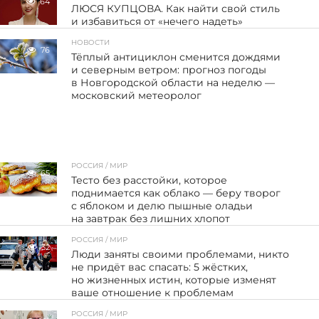
64
ЛЮСЯ КУПЦОВА. Как найти свой стиль
и избавиться от «нечего надеть»
НОВОСТИ
76
Тёплый антициклон сменится дождями
и северным ветром: прогноз погоды
в Новгородской области на неделю —
московский метеоролог
РОССИЯ / МИР
65
Тесто без расстойки, которое
поднимается как облако — беру творог
с яблоком и делю пышные оладьи
на завтрак без лишних хлопот
РОССИЯ / МИР
32
Люди заняты своими проблемами, никто
не придёт вас спасать: 5 жёстких,
но жизненных истин, которые изменят
ваше отношение к проблемам
РОССИЯ / МИР