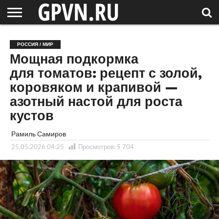
НОВГОРОДСКАЯ
ОБЛАСТЬ
НОВОСТИ
РОССИЯ
СПЕЦПРОЕКТЫ
БЛОГ
СТАТЬИ
ФОТОРЕПОРТАЖИ
ИНТЕРВЬЮ
ОБЪЕКТЫ
ПОДБОРКИ
РОССИЯ / МИР
СОСЕДЕЙ
/ МИР
Мощная подкормка
для томатов: рецепт с золой,
коровяком и крапивой —
азотный настой для роста
кустов
Рамиль Самиров
25.05.2026 04:25
Просмотров:
5 704