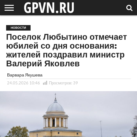
НОВГОРОДСКАЯ
ОБЛАСТЬ
НОВОСТИ
РОССИЯ
СПЕЦПРОЕКТЫ
БЛОГ
СТАТЬИ
ФОТОРЕПОРТАЖИ
ИНТЕРВЬЮ
ОБЪЕКТЫ
ПОДБОРКИ
НОВОСТИ
СОСЕДЕЙ
/ МИР
Поселок Любытино отмечает
юбилей со дня основания:
жителей поздравил министр
Валерий Яковлев
Варвара Якушева
24.05.2026 10:46
Просмотров:
39