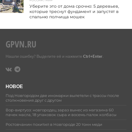
РОССИЯ / МИР
32
Уберите это от дома срочно: 5 деревьев,
которые треснут фундамент и запустят в
спальню полчища мошек
Нашли ошибку? Выделите её и нажмите
Ctrl+Enter
.
НОВОЕ
Под Новгородом две иномарки вылетели с трассы после
столкновения друг с другом
Вор-виртуоз: новгородец зараз вынес из магазина 60
пачек масла, 18 упаковок сыра и восемь палок колбасы
Ростовчанин похитил в Новгороде 20 тонн меди