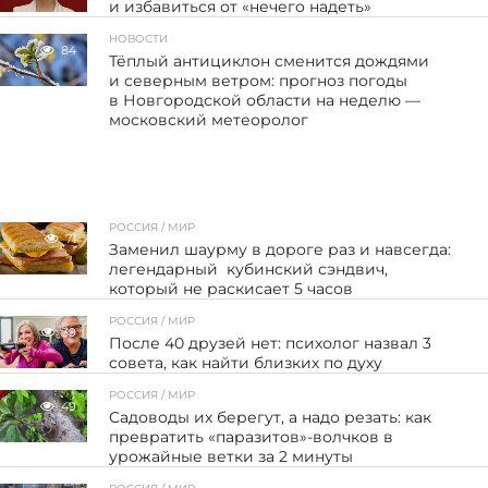
и избавиться от «нечего надеть»
НОВОСТИ
84
Тёплый антициклон сменится дождями
и северным ветром: прогноз погоды
в Новгородской области на неделю —
московский метеоролог
РОССИЯ / МИР
71
Заменил шаурму в дороге раз и навсегда:
легендарный кубинский сэндвич,
который не раскисает 5 часов
РОССИЯ / МИР
39
После 40 друзей нет: психолог назвал 3
совета, как найти близких по духу
РОССИЯ / МИР
49
Садоводы их берегут, а надо резать: как
превратить «паразитов»-волчков в
урожайные ветки за 2 минуты