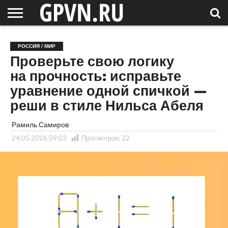
НОВГОРОДСКАЯ
ОБЛАСТЬ
НОВОСТИ
РОССИЯ
СПЕЦПРОЕКТЫ
БЛОГ
СТАТЬИ
ФОТОРЕПОРТАЖИ
ИНТЕРВЬЮ
ОБЪЕКТЫ
ПОДБОРКИ
РОССИЯ / МИР
СОСЕДЕЙ
/ МИР
Проверьте свою логику
на прочность: исправьте
уравнение одной спичкой —
реши в стиле Нильса Абеля
Рамиль Самиров
24.05.2026 09:03
Просмотров:
22