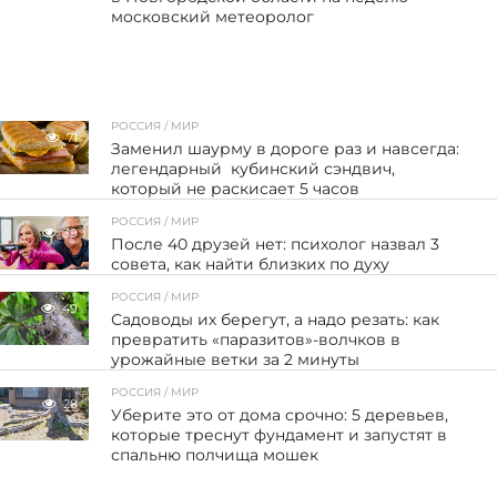
московский метеоролог
РОССИЯ / МИР
71
Заменил шаурму в дороге раз и навсегда:
легендарный кубинский сэндвич,
который не раскисает 5 часов
РОССИЯ / МИР
39
После 40 друзей нет: психолог назвал 3
совета, как найти близких по духу
РОССИЯ / МИР
49
Садоводы их берегут, а надо резать: как
превратить «паразитов»-волчков в
урожайные ветки за 2 минуты
РОССИЯ / МИР
28
Уберите это от дома срочно: 5 деревьев,
которые треснут фундамент и запустят в
спальню полчища мошек