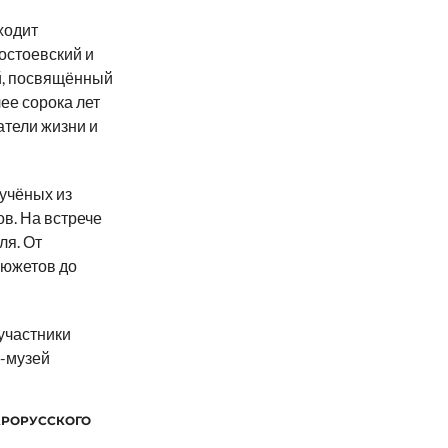
ходит
остоевский и
й, посвящённый
ее сорока лет
тели жизни и
учёных из
в. На встрече
ля. От
сюжетов до
 участники
м-музей
АРОРУССКОГО