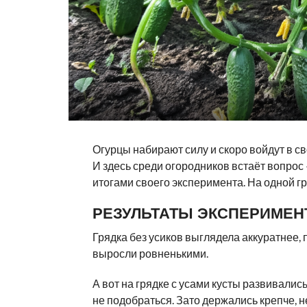
Огурцы набирают силу и скоро войдут в св
И здесь среди огородников встаёт вопрос 
итогами своего эксперимента. На одной гр
РЕЗУЛЬТАТЫ ЭКСПЕРИМЕН
Грядка без усиков выглядела аккуратнее, 
выросли ровненькими.
А вот на грядке с усами кусты развивались
не подобраться. Зато держались крепче, н