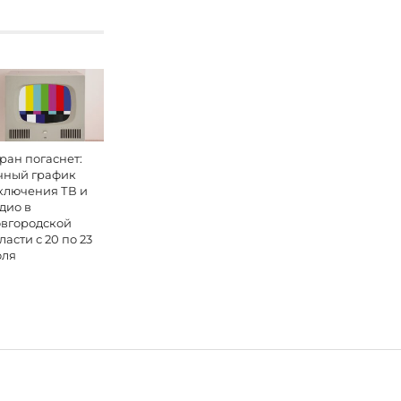
ран погаснет:
чный график
ключения ТВ и
дио в
вгородской
ласти с 20 по 23
ля