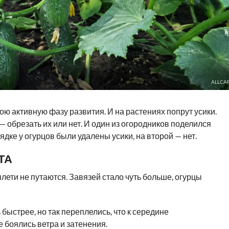
ALLCAF
ою активную фазу развития. И на растениях попрут усики.
— обрезать их или нет. И один из огородников поделился
ядке у огурцов были удалены усики, на второй — нет.
ТА
плети не путаются. Завязей стало чуть больше, огурцы
 быстрее, но так переплелись, что к середине
е боялись ветра и затенения.