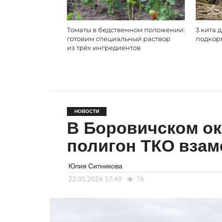
Томаты в бедственном положении:
3 кита 
готовим специальный раствор
подкор
из трёх ингредиентов
НОВОСТИ
В Боровичском ок
полигон ТКО взам
Юлия Ситникова
22.05.2026 17:49
76