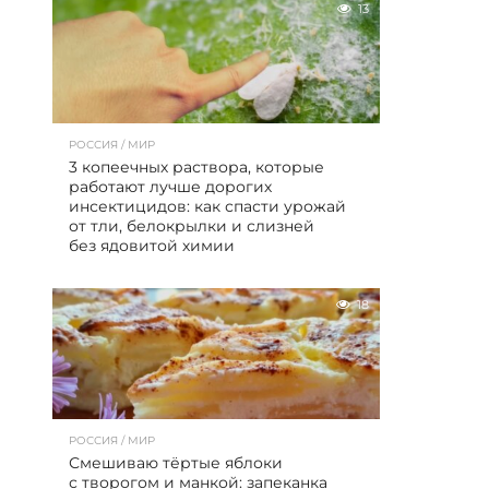
13
РОССИЯ / МИР
3 копеечных раствора, которые
работают лучше дорогих
инсектицидов: как спасти урожай
от тли, белокрылки и слизней
без ядовитой химии
18
РОССИЯ / МИР
Смешиваю тёртые яблоки
с творогом и манкой: запеканка