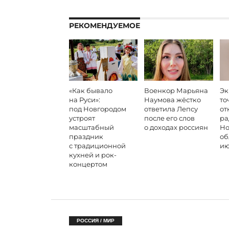
РЕКОМЕНДУЕМОЕ
«Как бывало
Военкор Марьяна
Эк
на Руси»:
Наумова жёстко
то
под Новгородом
ответила Лепсу
от
устроят
после его слов
ра
масштабный
о доходах россиян
Но
праздник
об
с традиционной
ию
кухней и рок-
концертом
РОССИЯ / МИР