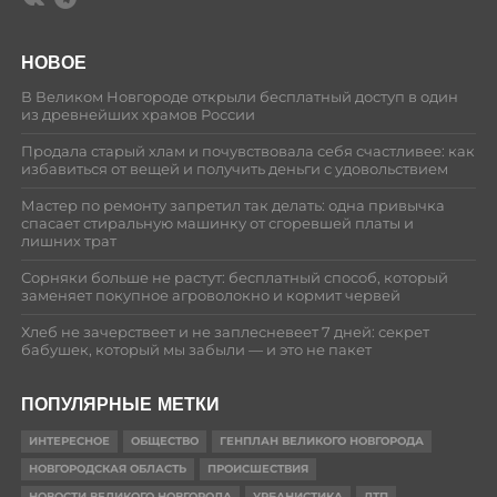
НОВОЕ
В Великом Новгороде открыли бесплатный доступ в один
из древнейших храмов России
Продала старый хлам и почувствовала себя счастливее: как
избавиться от вещей и получить деньги с удовольствием
Мастер по ремонту запретил так делать: одна привычка
спасает стиральную машинку от сгоревшей платы и
лишних трат
Сорняки больше не растут: бесплатный способ, который
заменяет покупное агроволокно и кормит червей
Хлеб не зачерствеет и не заплесневеет 7 дней: секрет
бабушек, который мы забыли — и это не пакет
ПОПУЛЯРНЫЕ МЕТКИ
ИНТЕРЕСНОЕ
ОБЩЕСТВО
ГЕНПЛАН ВЕЛИКОГО НОВГОРОДА
НОВГОРОДСКАЯ ОБЛАСТЬ
ПРОИСШЕСТВИЯ
НОВОСТИ ВЕЛИКОГО НОВГОРОДА
УРБАНИСТИКА
ДТП