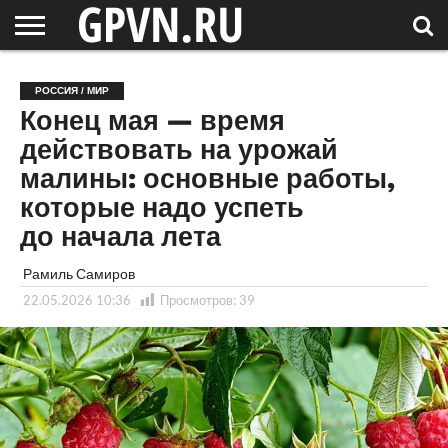
НОВГОРОДСКАЯ
ОБЛАСТЬ
НОВОСТИ
РОССИЯ
СПЕЦПРОЕКТЫ
БЛОГ
СТАТЬИ
ФОТОРЕПОРТАЖИ
ИНТЕРВЬЮ
ОБЪЕКТЫ
ПОДБОРКИ
РОССИЯ / МИР
СОСЕДЕЙ
/ МИР
Конец мая — время
действовать на урожай
малины: основные работы,
которые надо успеть
до начала лета
Рамиль Самиров
22.05.2026 10:36
Просмотров:
39