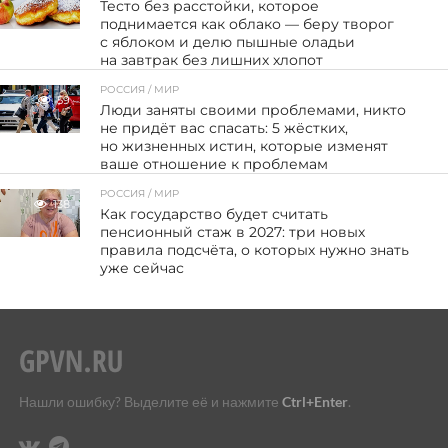
Тесто без расстойки, которое
поднимается как облако — беру творог
с яблоком и делю пышные оладьи
на завтрак без лишних хлопот
РОССИЯ / МИР
59
Люди заняты своими проблемами, никто
не придёт вас спасать: 5 жёстких,
но жизненных истин, которые изменят
ваше отношение к проблемам
РОССИЯ / МИР
138
Как государство будет считать
пенсионный стаж в 2027: три новых
правила подсчёта, о которых нужно знать
уже сейчас
Нашли ошибку? Выделите её и нажмите
Ctrl+Enter
.