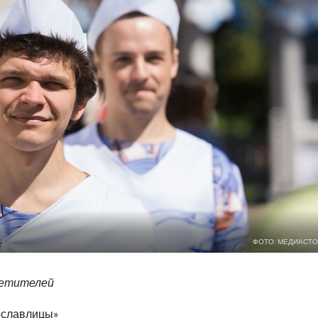
ФОТО: МЕДИАСТО
осетителей
тославлицы»