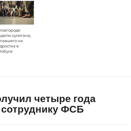
Новгороде
удили хулигана,
павшего на
дростка в
тобусе
лучил четыре года
у сотруднику ФСБ