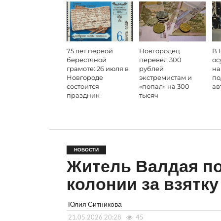
75 лет первой
Новгородец
В 
берестяной
перевёл 300
ос
грамоте: 26 июля в
рублей
на
Новгороде
экстремистам и
по
состоится
«попал» на 300
ав
праздник
тысяч
НОВОСТИ
Житель Валдая по
колонии за взятк
Юлия Ситникова
21.05.2026 20:28
45