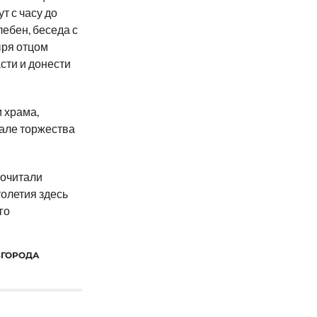
т с часу до
ебен, беседа с
ря отцом
сти и донести
и храма,
але торжества
почитали
толетия здесь
го
ВГОРОДА