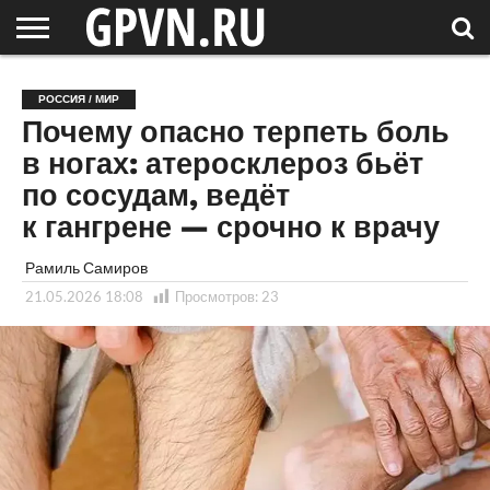
НОВГОРОДСКАЯ
ОБЛАСТЬ
НОВОСТИ
РОССИЯ
СПЕЦПРОЕКТЫ
БЛОГ
СТАТЬИ
ФОТОРЕПОРТАЖИ
ИНТЕРВЬЮ
ОБЪЕКТЫ
ПОДБОРКИ
РОССИЯ / МИР
СОСЕДЕЙ
/ МИР
Почему опасно терпеть боль
в ногах: атеросклероз бьёт
по сосудам, ведёт
к гангрене — срочно к врачу
Рамиль Самиров
21.05.2026 18:08
Просмотров:
23