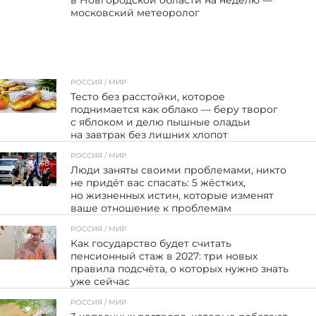
в Новгородской области на неделю —
московский метеоролог
РОССИЯ / МИР
81
Тесто без расстойки, которое
поднимается как облако — беру творог
с яблоком и делю пышные оладьи
на завтрак без лишних хлопот
РОССИЯ / МИР
48
Люди заняты своими проблемами, никто
не придёт вас спасать: 5 жёстких,
но жизненных истин, которые изменят
ваше отношение к проблемам
РОССИЯ / МИР
130
Как государство будет считать
пенсионный стаж в 2027: три новых
правила подсчёта, о которых нужно знать
уже сейчас
РОССИЯ / МИР
106