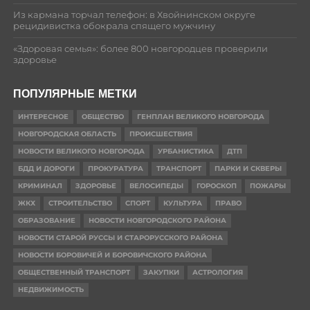
Из кармана торчал телефон: в Хвойнинском округе
рецидивистка обокрала спящего мужчину
«Здоровая семья»: более 800 новгородцев проверили
здоровье
ПОПУЛЯРНЫЕ МЕТКИ
ИНТЕРЕСНОЕ
ОБЩЕСТВО
ГЕНПЛАН ВЕЛИКОГО НОВГОРОДА
НОВГОРОДСКАЯ ОБЛАСТЬ
ПРОИСШЕСТВИЯ
НОВОСТИ ВЕЛИКОГО НОВГОРОДА
УРБАНИСТИКА
ДТП
БДД И ДОРОГИ
ПРОКУРАТУРА
ТРАНСПОРТ
ПАРКИ И СКВЕРЫ
КРИМИНАЛ
ЗДОРОВЬЕ
ВЕЛОСИПЕДЫ
ГОРОСКОП
ПОЖАРЫ
ЖКХ
СТРОИТЕЛЬСТВО
СПОРТ
КУЛЬТУРА
ПРАВО
ОБРАЗОВАНИЕ
НОВОСТИ НОВГОРОДСКОГО РАЙОНА
НОВОСТИ СТАРОЙ РУССЫ И СТАРОРУССКОГО РАЙОНА
НОВОСТИ БОРОВИЧЕЙ И БОРОВИЧСКОГО РАЙОНА
ОБЩЕСТВЕННЫЙ ТРАНСПОРТ
ЗАКУПКИ
АСТРОЛОГИЯ
НЕДВИЖИМОСТЬ