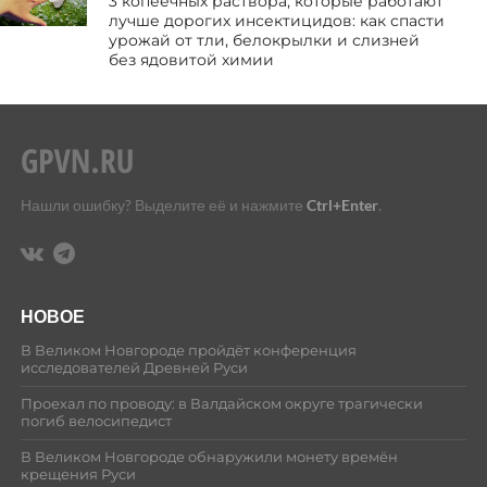
3 копеечных раствора, которые работают
лучше дорогих инсектицидов: как спасти
урожай от тли, белокрылки и слизней
без ядовитой химии
Нашли ошибку? Выделите её и нажмите
Ctrl+Enter
.
НОВОЕ
В Великом Новгороде пройдёт конференция
исследователей Древней Руси
Проехал по проводу: в Валдайском округе трагически
погиб велосипедист
В Великом Новгороде обнаружили монету времён
крещения Руси