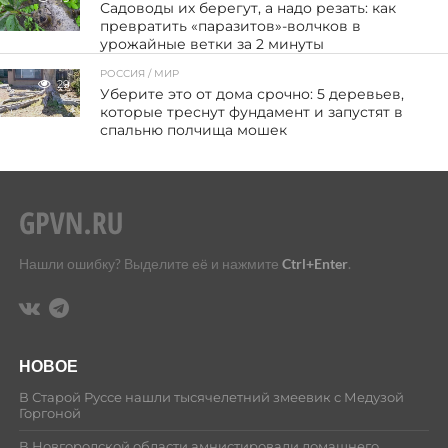
Садоводы их берегут, а надо резать: как
превратить «паразитов»-волчков в
урожайные ветки за 2 минуты
РОССИЯ / МИР
29
Уберите это от дома срочно: 5 деревьев,
которые треснут фундамент и запустят в
спальню полчища мошек
Нашли ошибку? Выделите её и нажмите
Ctrl+Enter
.
НОВОЕ
В Старой Руссе нашли тысячелетний змеевик с Медузой
Горгоной
В Новгородской области амнистировали домашнего