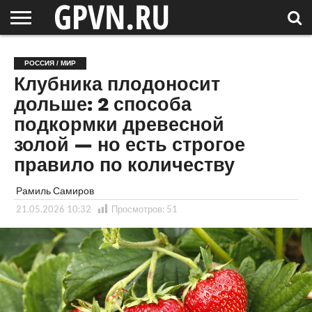
НОВГОРОДСКАЯ
ОБЛАСТЬ
НОВОСТИ
РОССИЯ
СПЕЦПРОЕКТЫ
БЛОГ
СТАТЬИ
ФОТОРЕПОРТАЖИ
ИНТЕРВЬЮ
ОБЪЕКТЫ
ПОДБОРКИ
РОССИЯ / МИР
СОСЕДЕЙ
/ МИР
Клубника плодоносит
дольше: 2 способа
подкормки древесной
золой — но есть строгое
правило по количеству
Рамиль Самиров
21.05.2026 10:32
Просмотров:
51