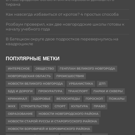
тирана
Как навсегда избавиться от кротов? 4 простых способа
Розбаум проверил, как две новгородские школы готовы к
началу учебного года
В Батецком округе двое подростков перевернулись на
квадроцикле
ПОПУЛЯРНЫЕ МЕТКИ
ИНТЕРЕСНОЕ
ОБЩЕСТВО
ГЕНПЛАН ВЕЛИКОГО НОВГОРОДА
НОВГОРОДСКАЯ ОБЛАСТЬ
ПРОИСШЕСТВИЯ
НОВОСТИ ВЕЛИКОГО НОВГОРОДА
УРБАНИСТИКА
ДТП
БДД И ДОРОГИ
ПРОКУРАТУРА
ТРАНСПОРТ
ПАРКИ И СКВЕРЫ
КРИМИНАЛ
ЗДОРОВЬЕ
ВЕЛОСИПЕДЫ
ГОРОСКОП
ПОЖАРЫ
ЖКХ
СТРОИТЕЛЬСТВО
СПОРТ
КУЛЬТУРА
ПРАВО
ОБРАЗОВАНИЕ
НОВОСТИ НОВГОРОДСКОГО РАЙОНА
НОВОСТИ СТАРОЙ РУССЫ И СТАРОРУССКОГО РАЙОНА
НОВОСТИ БОРОВИЧЕЙ И БОРОВИЧСКОГО РАЙОНА