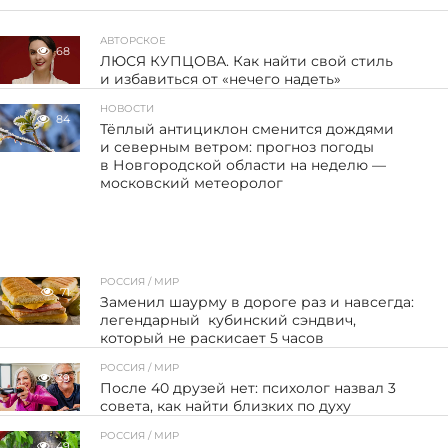
АВТОРСКОЕ
68
ЛЮСЯ КУПЦОВА. Как найти свой стиль
и избавиться от «нечего надеть»
НОВОСТИ
84
Тёплый антициклон сменится дождями
и северным ветром: прогноз погоды
в Новгородской области на неделю —
московский метеоролог
РОССИЯ / МИР
71
Заменил шаурму в дороге раз и навсегда:
легендарный кубинский сэндвич,
который не раскисает 5 часов
РОССИЯ / МИР
39
После 40 друзей нет: психолог назвал 3
совета, как найти близких по духу
РОССИЯ / МИР
49