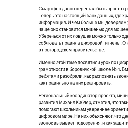
Смартфон давно перестал быть просто ср
Теперь это настоящий банк данных, где х
информация. И чем больше мы доверяем у
чаще оно становится мишенью для мошен
Уберечься от их ловушек можно только од
соблюдать правила цифровой гигиены. О 
в новгородском правительстве.
Именно этой теме посвятили урок по циф
грамотности в боровичской школе № 4. Вм
ребятами разобрали, как распознать звон
как правильно на них реагировать.
Региональный координатор проекта, мин
развития Михаил Киблер, отметил, что так
помогают школьникам увереннее ориенти
цифровом мире. На них объясняют, что дел
звонок вызывает подозрения, и как защит