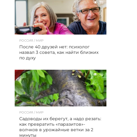
39
РОССИЯ / МИР
После 40 друзей нет: психолог
назвал 3 совета, как найти близких
по духу
49
РОССИЯ / МИР
Садоводы их берегут, а надо резать:
как превратить «паразитов»-
волчков в урожайные ветки за 2
минуты