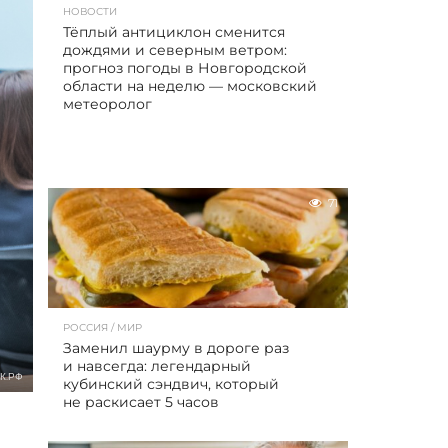
НОВОСТИ
Тёплый антициклон сменится
дождями и северным ветром:
прогноз погоды в Новгородской
области на неделю — московский
метеоролог
71
РОССИЯ / МИР
Заменил шаурму в дороге раз
и навсегда: легендарный
К.РФ
кубинский сэндвич, который
не раскисает 5 часов