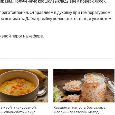
тираем. Полученную крошку выкладываем поверх яблок.
 приготовления. Отправляем в духовку при температурном
но вынимать. Даём крамблу полностью остыть, и уже потом
ливной пирог на кефире.
тыквой и кукурузной
Квашеная капуста без сахара
 — сладковатый вкус
и соли — советский метод