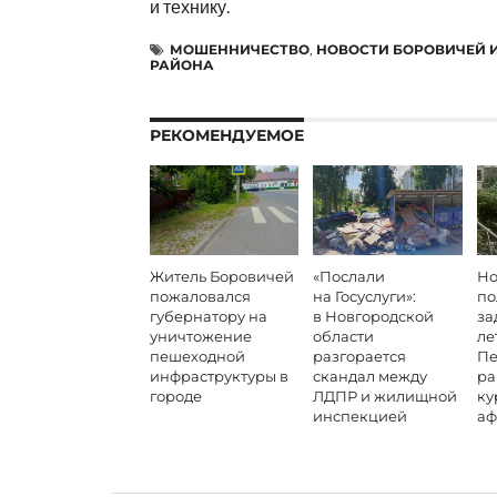
и технику.
МОШЕННИЧЕСТВО
,
НОВОСТИ БОРОВИЧЕЙ 
РАЙОНА
РЕКОМЕНДУЕМОЕ
Житель Боровичей
«Послали
Но
пожаловался
на Госуслуги»:
по
губернатору на
в Новгородской
за
уничтожение
области
ле
пешеходной
разгорается
Пе
инфраструктуры в
скандал между
ра
городе
ЛДПР и жилищной
ку
инспекцией
аф