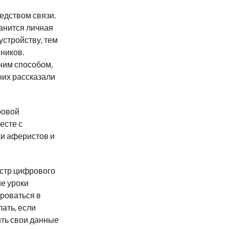
едством связи.
ранится личная
стройству, тем
ников.
ним способом,
них рассказали
ровой
есте с
ки аферистов и
истр цифрового
ие уроки
роваться в
ать, если
ить свои данные