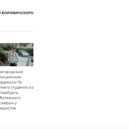
И БОРОВИЧСКОГО
вгородские
лицейские
держали 19-
тнего студента из
тербурга,
ботавшего
рьером у
еристов