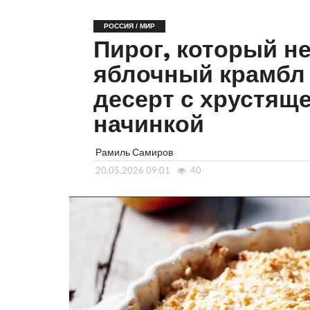
РОССИЯ / МИР
Пирог, который н
яблочный крамбл 
десерт с хрустящ
начинкой
Рамиль Самиров
20.05.2026 09:01
40