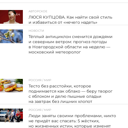
АВТОРСКОЕ
64
ЛЮСЯ КУПЦОВА. Как найти свой стиль
и избавиться от «нечего надеть»
НОВОСТИ
76
Тёплый антициклон сменится дождями
и северным ветром: прогноз погоды
в Новгородской области на неделю —
московский метеоролог
РОССИЯ / МИР
71
Тесто без расстойки, которое
поднимается как облако — беру творог
с яблоком и делю пышные оладьи
на завтрак без лишних хлопот
РОССИЯ / МИР
36
Люди заняты своими проблемами, никто
не придёт вас спасать: 5 жёстких,
но жизненных истин, которые изменят