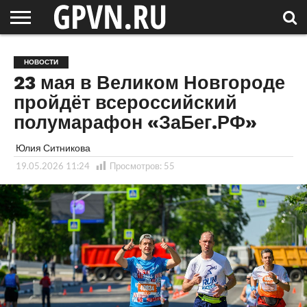
НОВГОРОДСКАЯ
ОБЛАСТЬ
НОВОСТИ
РОССИЯ
СПЕЦПРОЕКТЫ
БЛОГ
СТАТЬИ
ФОТОРЕПОРТАЖИ
ИНТЕРВЬЮ
ОБЪЕКТЫ
ПОДБОРКИ
НОВОСТИ
СОСЕДЕЙ
/ МИР
23 мая в Великом Новгороде
пройдёт всероссийский
полумарафон «ЗаБег.РФ»
Юлия Ситникова
19.05.2026 11:24
Просмотров:
55