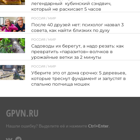
легендарный кубинский сэндвич,
который не раскисает 5 часов
РОССИЯ / МИР
41
После 40 друзей нет: психолог назвал 3
совета, как найти близких по духу
РОССИЯ / МИР
51
Садоводы их берегут, а надо резать: как
превратить «паразитов»-волчков в
урожайные ветки за 2 минуты
РОССИЯ / МИР
33
Уберите это от дома срочно: 5 деревьев,
которые треснут фундамент и запустят в
спальню полчища мошек
Нашли ошибку? Выделите её и нажмите
Ctrl+Enter
.