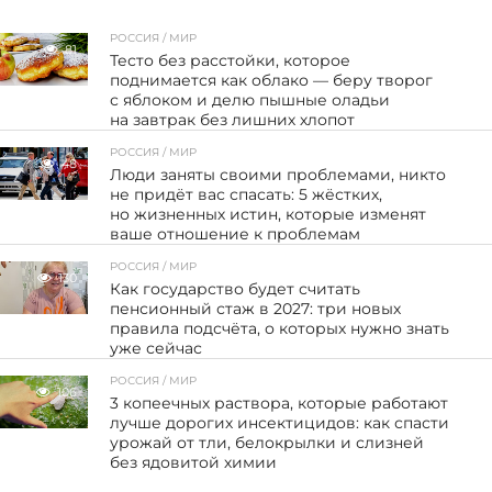
РОССИЯ / МИР
81
Тесто без расстойки, которое
поднимается как облако — беру творог
с яблоком и делю пышные оладьи
на завтрак без лишних хлопот
РОССИЯ / МИР
48
Люди заняты своими проблемами, никто
не придёт вас спасать: 5 жёстких,
но жизненных истин, которые изменят
ваше отношение к проблемам
РОССИЯ / МИР
130
Как государство будет считать
пенсионный стаж в 2027: три новых
правила подсчёта, о которых нужно знать
уже сейчас
РОССИЯ / МИР
106
3 копеечных раствора, которые работают
лучше дорогих инсектицидов: как спасти
урожай от тли, белокрылки и слизней
без ядовитой химии