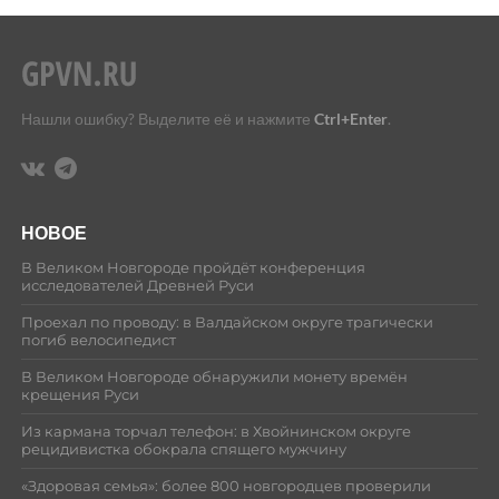
Нашли ошибку? Выделите её и нажмите
Ctrl+Enter
.
НОВОЕ
В Великом Новгороде пройдёт конференция
исследователей Древней Руси
Проехал по проводу: в Валдайском округе трагически
погиб велосипедист
В Великом Новгороде обнаружили монету времён
крещения Руси
Из кармана торчал телефон: в Хвойнинском округе
рецидивистка обокрала спящего мужчину
«Здоровая семья»: более 800 новгородцев проверили