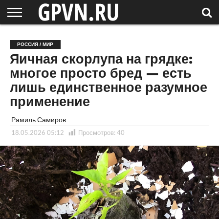
НОВГОРОДСКАЯ
ОБЛАСТЬ
НОВОСТИ
РОССИЯ
СПЕЦПРОЕКТЫ
БЛОГ
СТАТЬИ
ФОТОРЕПОРТАЖИ
ИНТЕРВЬЮ
ОБЪЕКТЫ
ПОДБОРКИ
РОССИЯ / МИР
СОСЕДЕЙ
/ МИР
Яичная скорлупа на грядке:
многое просто бред — есть
лишь единственное разумное
применение
Рамиль Самиров
18.05.2026 05:12
Просмотров:
40