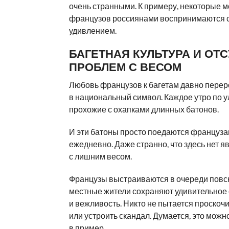
очень странными. К примеру, некоторые 
французов россиянами воспринимаются 
удивлением.
БАГЕТНАЯ КУЛЬТУРА И ОТ
ПРОБЛЕМ С ВЕСОМ
Любовь французов к багетам давно перер
в национальный символ. Каждое утро по у
прохожие с охапками длинных батонов.
И эти батоны просто поедаются француз
ежедневно. Даже странно, что здесь нет 
с лишним весом.
Французы выстраиваются в очереди повс
местные жители сохраняют удивительное
и вежливость. Никто не пытается проскочи
или устроить скандал. Думается, это можн
в пример.