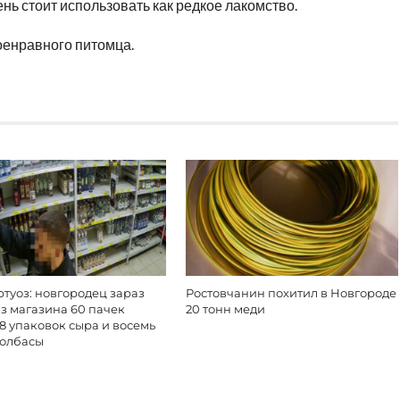
чень стоит использовать как редкое лакомство.
военравного питомца.
туоз: новгородец зараз
Ростовчанин похитил в Новгороде
з магазина 60 пачек
20 тонн меди
18 упаковок сыра и восемь
колбасы