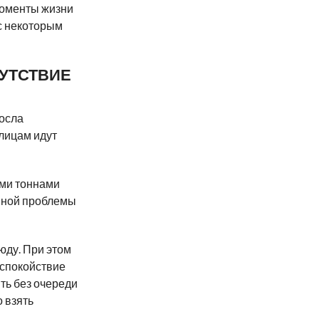
моменты жизни
с некоторым
СУТСТВИЕ
осла
лицам идут
ами тоннами
явной проблемы
юду. При этом
 спокойствие
ть без очереди
о взять