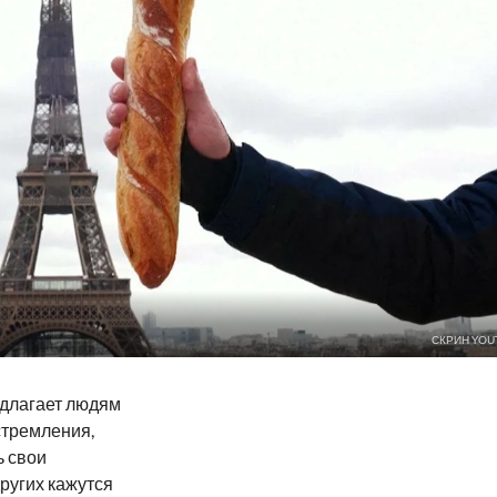
СКРИН YOU
едлагает людям
стремления,
ь свои
ругих кажутся