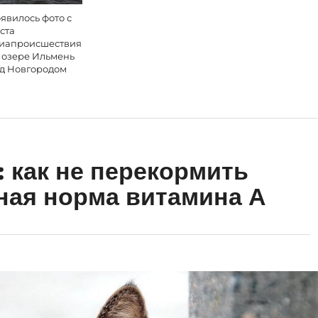
явилось фото с
ста
иапроисшествия
 озере Ильмень
д Новгородом
 как не перекормить
ная норма витамина А