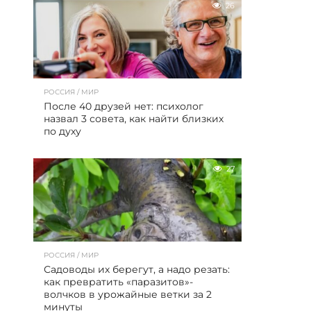
26
РОССИЯ / МИР
После 40 друзей нет: психолог
назвал 3 совета, как найти близких
по духу
27
РОССИЯ / МИР
Садоводы их берегут, а надо резать:
как превратить «паразитов»-
волчков в урожайные ветки за 2
минуты