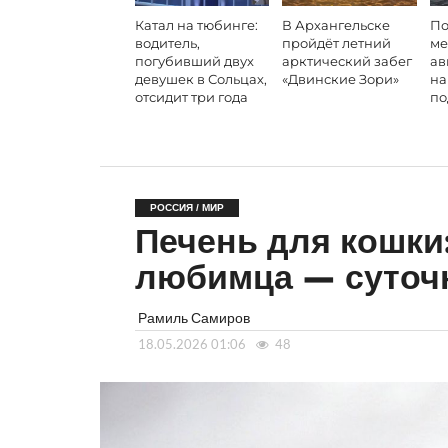
Катал на тюбинге:
В Архангельске
По
водитель,
пройдёт летний
ме
погубивший двух
арктический забег
ав
девушек в Сольцах,
«Двинские Зори»
на
отсидит три года
по
РОССИЯ / МИР
Печень для кошки:
любимца — суточ
Рамиль Самиров
18.05.2026 01:06
48