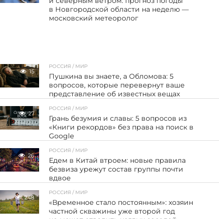
и северным ветром: прогноз погоды
в Новгородской области на неделю —
московский метеоролог
РОССИЯ / МИР
15
Пушкина вы знаете, а Обломова: 5
вопросов, которые перевернут ваше
представление об известных вещах
РОССИЯ / МИР
27
Грань безумия и славы: 5 вопросов из
«Книги рекордов» без права на поиск в
Google
РОССИЯ / МИР
26
Едем в Китай втроем: новые правила
безвиза урежут состав группы почти
вдвое
РОССИЯ / МИР
248
«Временное стало постоянным»: хозяин
частной скважины уже второй год