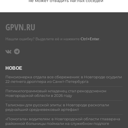
не может отвадить наглых соседей
Нашли ошибку? Выделите её и нажмите
Ctrl+Enter
.
НОВОЕ
Пенсионерка отдала все сбережения: в Новгороде осудили
22-летнего дроппера из Санкт-Петербурга
Пятикилограммовый младенец стал рекордсменом
Новгородской области в 2026 году
Талисман для русской элиты: в Новгороде раскопали
редчайший средневековый артефакт
«Помогала» водителям: в Новгородской области главврача
районной больницы поймали на служебном подлоге