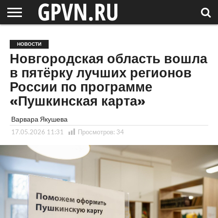
НОВГОРОДСКАЯ
ОБЛАСТЬ
НОВОСТИ
РОССИЯ
СПЕЦПРОЕКТЫ
БЛОГ
СТАТЬИ
ФОТОРЕПОРТАЖИ
ИНТЕРВЬЮ
ОБЪЕКТЫ
ПОДБОРКИ
НОВОСТИ
СОСЕДЕЙ
/ МИР
Новгородская область вошла
в пятёрку лучших регионов
России по программе
«Пушкинская карта»
Варвара Якушева
17.05.2026 11:31
Просмотров:
34