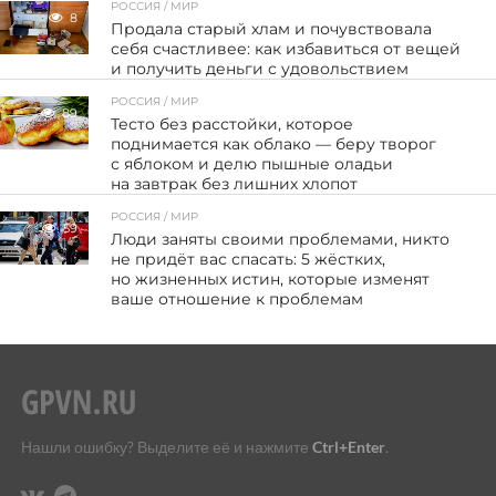
РОССИЯ / МИР
8
Продала старый хлам и почувствовала
себя счастливее: как избавиться от вещей
и получить деньги с удовольствием
РОССИЯ / МИР
89
Тесто без расстойки, которое
поднимается как облако — беру творог
с яблоком и делю пышные оладьи
на завтрак без лишних хлопот
РОССИЯ / МИР
59
Люди заняты своими проблемами, никто
не придёт вас спасать: 5 жёстких,
но жизненных истин, которые изменят
ваше отношение к проблемам
Нашли ошибку? Выделите её и нажмите
Ctrl+Enter
.