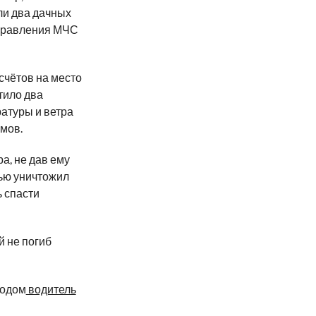
ли два дачных
управления МЧС
счётов на место
тило два
ратуры и ветра
омов.
а, не дав ему
ью уничтожил
ь спасти
й не погиб
родом
водитель