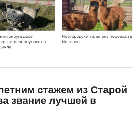
ком округе двое
Новгородский альпака переехал в
тков перевернулись на
Иваново
цикле
летним стажем из Старой
за звание лучшей в