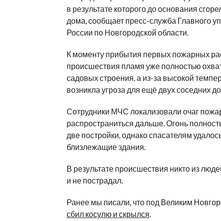
в результате которого до основания сгоре
дома, сообщает пресс-служба Главного 
России по Новгородской области.
К моменту прибытия первых пожарных ра
происшествия пламя уже полностью охва
садовых строения, а из-за высокой темпе
возникла угроза для ещё двух соседних д
Сотрудники МЧС локализовали очаг пожар
распространиться дальше. Огонь полност
две постройки, однако спасателям удалос
близлежащие здания.
В результате происшествия никто из люде
и не пострадал.
Ранее мы писали, что под Великим Новго
сбил косулю и скрылся
.