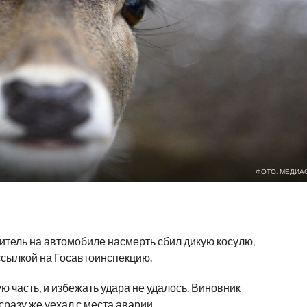
ФОТО: МЕДИА
итель на автомобиле насмерть сбил дикую косулю,
ссылкой на Госавтоинспекцию.
часть, и избежать удара не удалось. Виновник
разу же уехал с места аварии.