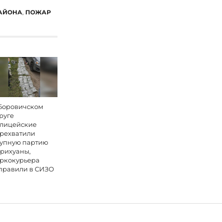
РАЙОНА
,
ПОЖАР
Боровичском
руге
лицейские
рехватили
упную партию
рихуаны,
ркокурьера
правили в СИЗО