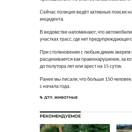
Сейчас полиция ведёт активные поиски н
инцидента.
В ведомстве напоминают, что автомобили
участках трасс, где нет предупреждающег
При столкновении с любым диким зверем 
расценивается как правонарушение, за ко
до полутора лет или арест на 15 суток.
Ранее мы писали, что больше 150 человек
с начала года.
ДТП
,
ЖИВОТНЫЕ
РЕКОМЕНДУЕМОЕ