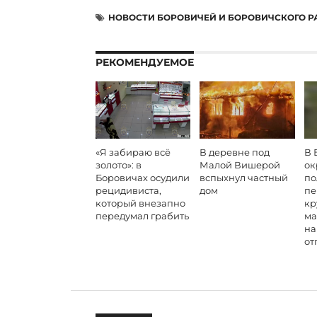
НОВОСТИ БОРОВИЧЕЙ И БОРОВИЧСКОГО 
РЕКОМЕНДУЕМОЕ
«Я забираю всё
В деревне под
В 
золото»: в
Малой Вишерой
ок
Боровичах осудили
вспыхнул частный
по
рецидивиста,
дом
пе
который внезапно
кр
передумал грабить
ма
на
от