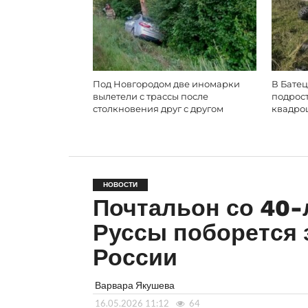
Под Новгородом две иномарки
В Батец
вылетели с трассы после
подрос
столкновения друг с другом
квадро
НОВОСТИ
Почтальон со 40-
Руссы поборется 
России
Варвара Якушева
16.05.2026 11:12
64