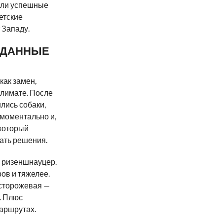
ыли успешные
етские
 Западу.
ЗДАННЫЕ
как замен,
климате. После
лись собаки,
 моментально и,
 который
ать решения.
 ризеншнауцер.
ов и тяжелее.
 сторожевая —
. Плюс
аршрутах.