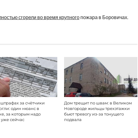
лностью сгорели во время крупного
пожара в Боровичах.
 штрафах за счётчики
Дом трещит по швам: в Великом
гли: один нюанс в
Новгороде жильцы трехэтажки
е, за которым надо
бьют тревогу из-за тонущего
 уже сейчас
подвала