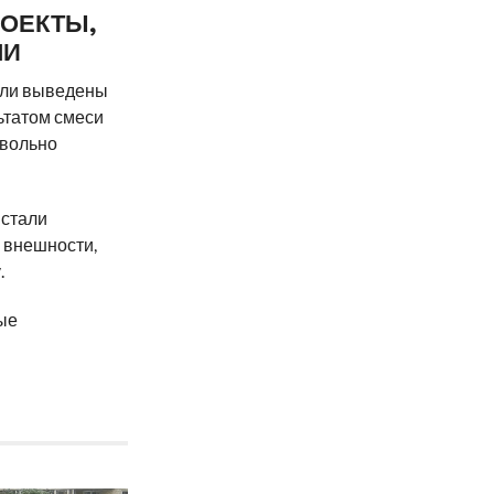
ОЕКТЫ,
МИ
были выведены
ьтатом смеси
овольно
 стали
 внешности,
.
ые