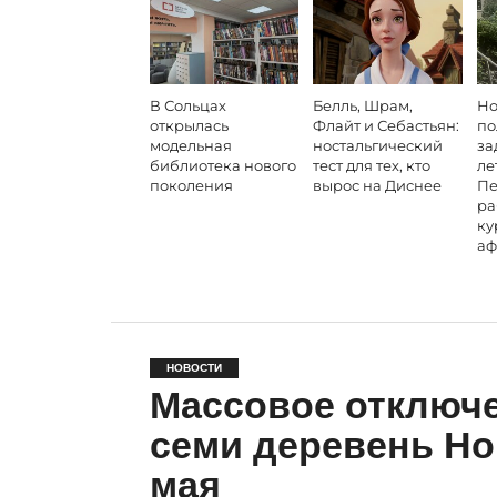
В Сольцах
Белль, Шрам,
Но
открылась
Флайт и Себастьян:
по
модельная
ностальгический
за
библиотека нового
тест для тех, кто
ле
поколения
вырос на Диснее
Пе
ра
ку
аф
НОВОСТИ
Массовое отключе
семи деревень Но
мая