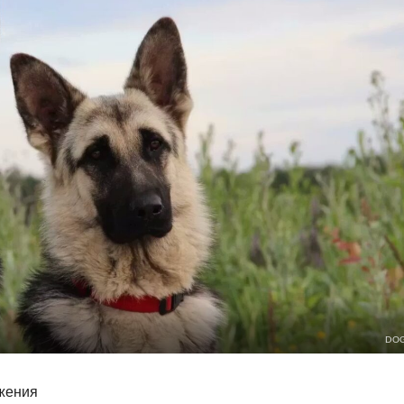
DOG
жения