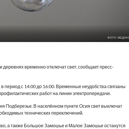
ФОТО: МЕДИА
ми деревнях временно отключат свет, сообщает пресс-
в период с 14:00 до 16:00. Временные неудобства связаны
рофилактических работ на линии электропередачи.
ня Подберезье. В населённом пункте Осия свет выключат
еобходимых технических переключений.
ово, а также Большое Замошье и Малое Замошье останутся