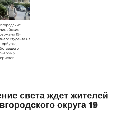
вгородские
лицейские
держали 19-
тнего студента из
тербурга,
ботавшего
рьером у
еристов
ние света ждет жителей
вгородского округа 19