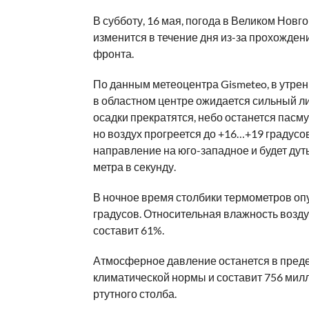
В субботу, 16 мая, погода в Великом Новг
изменится в течение дня из-за прохожден
фронта.
По данным метеоцентра Gismeteo, в утре
в областном центре ожидается сильный л
осадки прекратятся, небо останется пасм
но воздух прогреется до +16…+19 градусов
направление на юго-западное и будет дуть
метра в секунду.
В ночное время столбики термометров опу
градусов. Относительная влажность возд
составит 61%.
Атмосферное давление останется в пред
климатической нормы и составит 756 мил
ртутного столба.