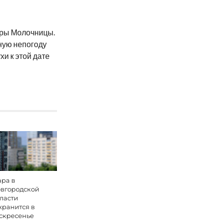
вры Молочницы.
ную непогоду
хи к этой дате
ра в
вгородской
ласти
хранится в
скресенье