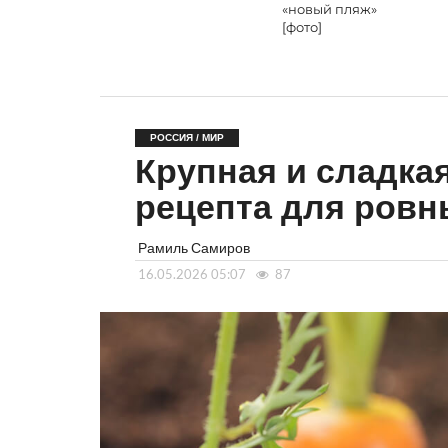
«новый пляж»
[фото]
РОССИЯ / МИР
Крупная и сладка
рецепта для ровн
Рамиль Самиров
16.05.2026 05:07
87