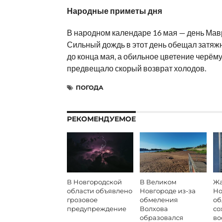
Народные приметы дня
В народном календаре 16 мая — день Ма
Сильный дождь в этот день обещал затяж
до конца мая, а обильное цветение черёму
предвещало скорый возврат холодов.
ПОГОДА
РЕКОМЕНДУЕМОЕ
В Новгородской
В Великом
Жа
области объявлено
Новгороде из-за
Но
грозовое
обмеления
об
предупреждение
Волхова
со
образовался
во