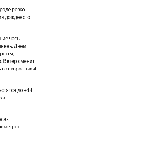
ороде резко
ия дождевого
нние часы
ивень. Днём
урным,
. Ветер сменит
 со скоростью 4
стятся до +14
уха
елах
лиметров